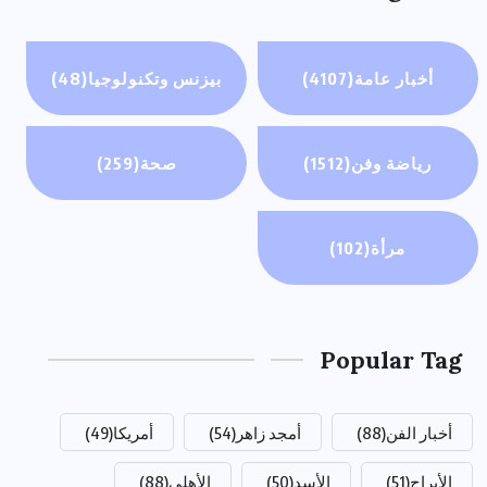
أخبار عامة
(4107)
بيزنس وتكنولوجيا
(48)
رياضة وفن
(1512)
صحة
(259)
مرأة
(102)
Popular Tag
أخبار الفن
(88)
أمجد زاهر
(54)
أمريكا
(49)
الأبراج
(51)
الأسد
(50)
الأهلي
(88)