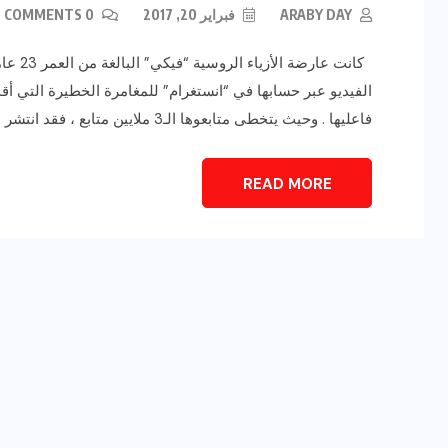
ARABY DAY
فبراير 20, 2017
0 COMMENTS
كانت ع
الفيديو عبر حسابها في “انستغرام” للمغامرة الخطيرة التي أق
فاعليها . وحيث يتخطى متابعوها الـ3 ملايين متابع ، فقد انتشر مقطع […]
READ MORE
رياضة وفن
أخبار عامة
يلم
رصد اهم تصاريحات
ون نجوم
الفنانه”شيرين رضا” مع سمر
يسرى..فما هى؟
ديسمبر 23, 2017