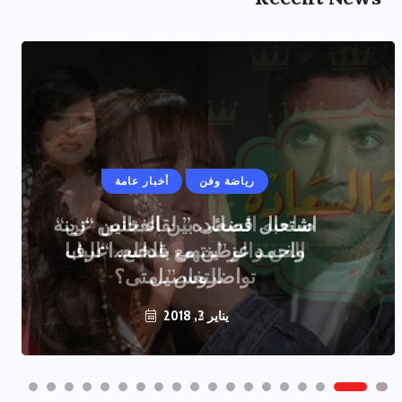
رياضة وفن
أخبار عامة
اشتعال قضائى بين الفنانين “زينه
واحمد عز”ينتهى بالخلع..اعرف
التفاصيل
يناير 2, 2018