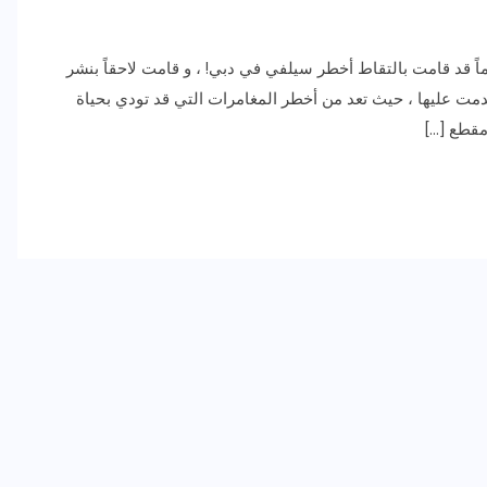
ارضة الأزياء الروسية “فيكي” البالغة من العمر 23 عاماً قد قامت بالتقاط أخطر سيلفي في دبي! ، و قامت لاحقاً بنشر
دمت عليها ، حيث تعد من أخطر المغامرات التي قد تودي بحياة
رياضة وفن
أخبار عامة
رصد كامل للقاء “سميره سعيد”
مع صاحبه السعاده واعلان
اعتزالها الفن
ديسمبر 26, 2017