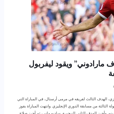
 مارادوني” ويقود ليفربول
ة
ي، الهدف الثالث لفريقه في مرمى أرسنال، في المباراة التي
 الثالثة من مسابقة الدوري الإنجليزي. وانتهت المباراة بفوز
مينو، وأحرز الهدف الثاني النيجيري ساديو ماني، ثم أحرز صلاح