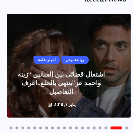
رياضة وفن
أخبار عامة
اشتعال قضائى بين الفنانين “زينه
واحمد عز”ينتهى بالخلع..اعرف
التفاصيل
يناير 2, 2018