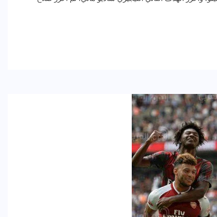
رياضة وفن
أخبار عامة
رصد كامل للقاء “سميره سعيد”
مع صاحبه السعاده واعلان
اعتزالها الفن
ديسمبر 26, 2017