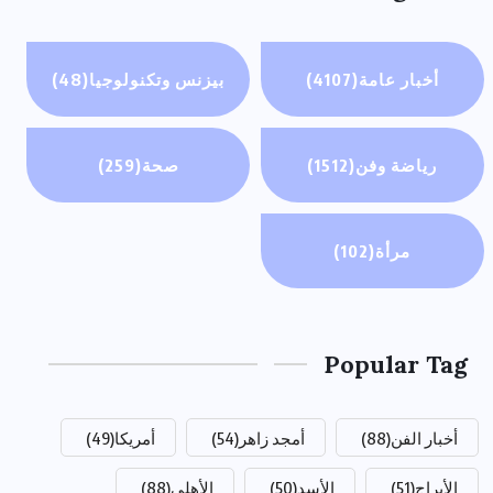
أخبار عامة
(4107)
بيزنس وتكنولوجيا
(48)
رياضة وفن
(1512)
صحة
(259)
مرأة
(102)
Popular Tag
أخبار الفن
(88)
أمجد زاهر
(54)
أمريكا
(49)
الأبراج
(51)
الأسد
(50)
الأهلي
(88)