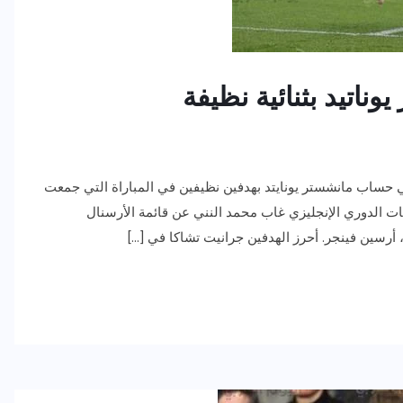
وناتيد بثنائية نظيفة
لي حساب مانشستر يونايتد بهدفين نظيفين في المباراة التي جمعت
يوم الأحد ضمن مباريات الجولة الــــ 36 بمنافسات الدوري الإنجليزي غاب محمد النني عن قائمة الأرسنال
 أرسين فينجر. أحرز الهدفين جرانيت تشاكا في […]