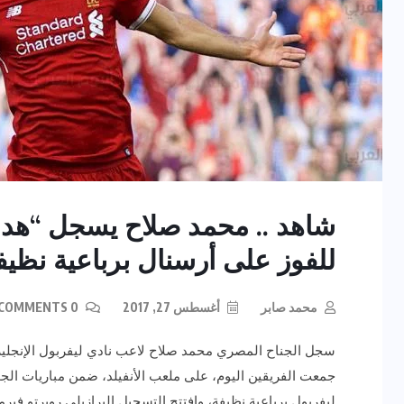
شاهد .. محمد صلاح يسجل “هدف
للفوز على أرسنال برباعية نظيف
محمد صابر
أغسطس 27, 2017
0 COMMENTS
سجل الجناح المصري محمد صلاح لاعب نادي ليفربول الإنجليز
جمعت الفريقين اليوم، على ملعب الأنفيلد، ضمن مباريات الجولة
ليفربول برباعية نظيفة، وافتتح التسجيل البرازيلي روبرتو فير