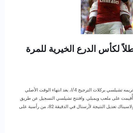
طلاً لكأس الدرع الخيرية للمرة
توج نادي أرسنال ببطولة كأس الدرع الخيرية، بعدما فاز على غريمه تشيلسي بركلات الترجيح 4/ا، بعد انتهاء الوقت الأصلي
تي أُقيمت على ملعب ويمبلي. وافتتح تشيلسي التسجيل عن طريق
مدافعه النيجيري فيكتور موسيس، واستطاع البوسني سياد كولاسيناك تعديل النتيجة لأرسنال في الدقيقة 82، من رأسية على