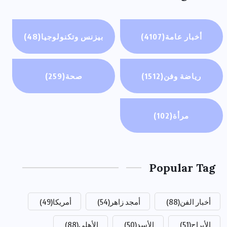
أخبار عامة
(4107)
بيزنس وتكنولوجيا
(48)
رياضة وفن
(1512)
صحة
(259)
مرأة
(102)
Popular Tag
أخبار الفن
(88)
أمجد زاهر
(54)
أمريكا
(49)
الأبراج
(51)
الأسد
(50)
الأهلي
(88)