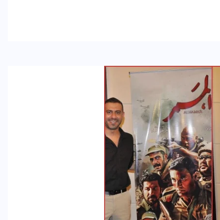
رياضة وفن
أخبار عامة
رصد كامل للقاء “سميره سعيد”
مع صاحبه السعاده واعلان
اعتزالها الفن
ديسمبر 26, 2017