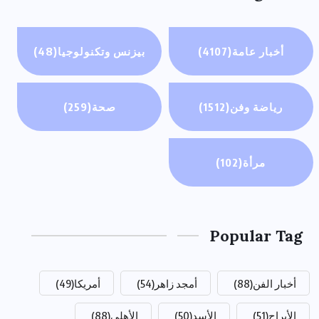
أخبار عامة
(4107)
بيزنس وتكنولوجيا
(48)
رياضة وفن
(1512)
صحة
(259)
مرأة
(102)
Popular Tag
أخبار الفن
(88)
أمجد زاهر
(54)
أمريكا
(49)
الأبراج
(51)
الأسد
(50)
الأهلي
(88)