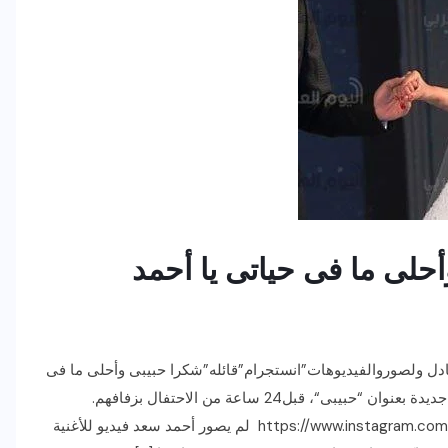
لى ما فى حياتى يا أحمد
دل ولصوروالفيديوهات”انستجرام”قائله”شكرا حبيبى وأحلى ما فى
حياتى يا أحمد“،وذلك ردا بعد طرح المطرب”احمد سعد” أغنية جديدة بعنوان “حبيبى“، قبل24 ساعة من الاحتفال بزفافهم.
https://www.instagram.com/p/BacWu_9A9jE/?taken-by=somayaelkhashab.official لم يصور أحمد سعد فيديو للأغنية