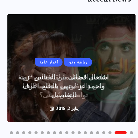
رياضة وفن
أخبار عامة
اشتعال قضائى بين الفنانين “زينه
واحمد عز”ينتهى بالخلع..اعرف
التفاصيل
يناير 2, 2018