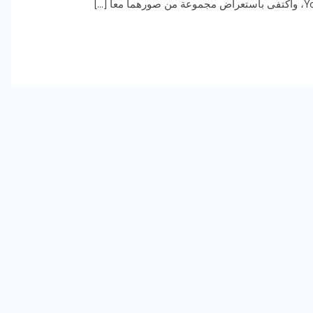
رياضة وفن
أخبار عامة
رصد كامل للقاء “سميره سعيد”
مع صاحبه السعاده واعلان
اعتزالها الفن
ديسمبر 26, 2017