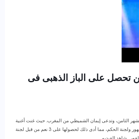
من تحصل على الباز الذهبى فى
شهر الثامن، وتدعى إيمان الشميطي من المغرب. حيث غنت أغنية
“ياقلبى”، للفنانة شيرين، وكانت لقت استحسان كبير من الجمهور ولجنة الحكم، مما أدى ذلك لحصولها على 3 نعم من قبل لجنة
الذهبى على الفور. شاهد الفيديو..