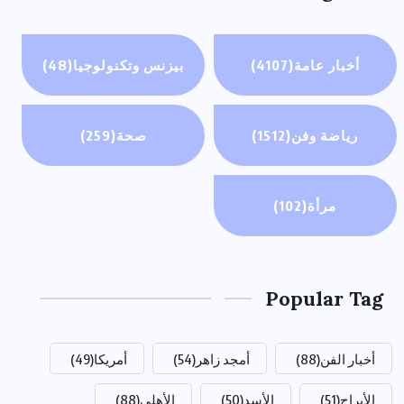
أخبار عامة
(4107)
بيزنس وتكنولوجيا
(48)
رياضة وفن
(1512)
صحة
(259)
مرأة
(102)
Popular Tag
أخبار الفن
(88)
أمجد زاهر
(54)
أمريكا
(49)
الأبراج
(51)
الأسد
(50)
الأهلي
(88)