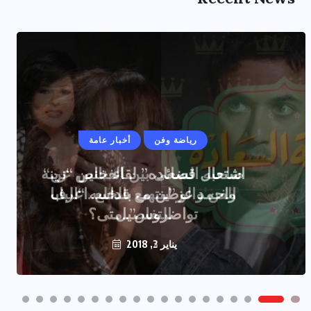
رياضة وفن
أخبار عامة
اشتعال قضائى بين الفنانين “زينه
واحمد عز”ينتهى بالخلع..اعرف
التفاصيل
يناير 2, 2018