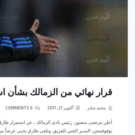
قرار نهائي من الزمالك بشأن ا
محمد صابر
أكتوبر 21, 2017
0 COMMENTS
أعلن مرتضى منصور، رئيس نادي الزمالك ، عن استمرار طارق
يوفوفيتش، المدير الفني للفريق. وتلقى طارق يحيى عرضاً من ن