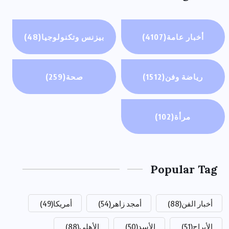
أخبار عامة
(4107)
بيزنس وتكنولوجيا
(48)
رياضة وفن
(1512)
صحة
(259)
مرأة
(102)
Popular Tag
أخبار الفن
(88)
أمجد زاهر
(54)
أمريكا
(49)
الأبراج
(51)
الأسد
(50)
الأهلي
(88)