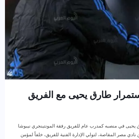
ستمرار طارق يحيى مع الفريق
 يحيى في منصبه كمدرب عام للفريق رفقة المونتينجري نيبوشا
ادي مصر المقاصة، لتولي الإدارة الفنية للفريق، خلفاً لمؤمن