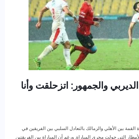
الديربي والجمهور: اتزحلقت وأنا
لقمة بين الأهلي والزمالك بالتعادل السلبي بين الفريقين في
طار التي حولت مجرى المباراة. ورغم أن المباراة بين الفريقتين