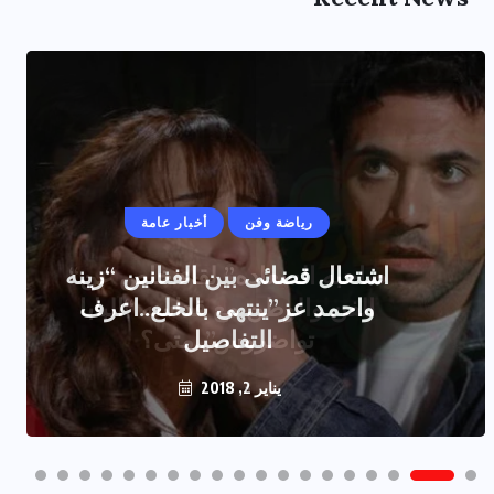
رياضة وفن
أخبار عامة
اشتعال قضائى بين الفنانين “زينه
واحمد عز”ينتهى بالخلع..اعرف
التفاصيل
يناير 2, 2018