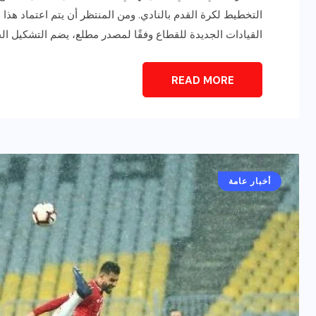
التخطيط لكرة القدم بالنادي. ومن المنتظر أن يتم اعتماد هذا 
القيادات الجديدة للقطاع وفقًا لمصدر مطلع، يضم التشكيل الجد
READ MORE
رياضة وفن
أخبار عامة
يلم
رصد اهم تصاريحات
أخبار عامة
ون نجوم
الفنانه”شيرين رضا” مع سمر
يسرى..فما هى؟
ديسمبر 23, 2017