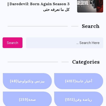
Daredevil: Born Again Season 3 |
كل ما نعرفه حتى
Search
Search
Categories
أخبار عامة
(4107)
بيزنس وتكنولوجيا
(48)
رياضة وفن
(1512)
صحة
(259)