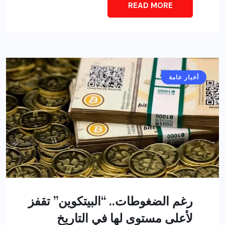
READ MORE
أخبار عامة
رغم الضغوطات.. “البيتكوين” تقفز
لأعلى مستوى لها في التاريخ