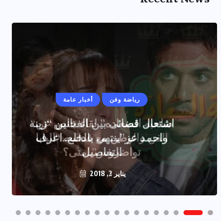
رياضة وفن
أخبار عامة
اشتعال قضائى بين الفنانين “زينه
واحمد عز”ينتهى بالخلع..اعرف
التفاصيل
يناير 2, 2018