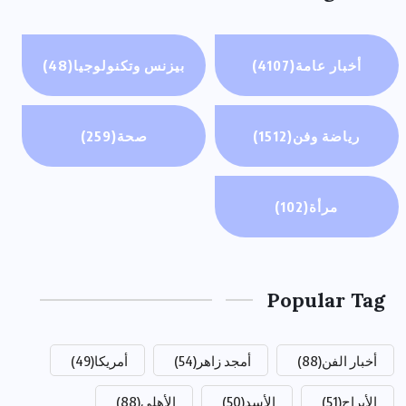
أخبار عامة
(4107)
بيزنس وتكنولوجيا
(48)
رياضة وفن
(1512)
صحة
(259)
مرأة
(102)
Popular Tag
أخبار الفن
(88)
أمجد زاهر
(54)
أمريكا
(49)
الأبراج
(51)
الأسد
(50)
الأهلي
(88)