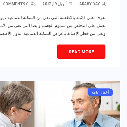
ARABY DAY
أبريل 19, 2017
0 COMMENTS
تعرف على قائمة بالأطعمة التي تقي من السكتة الدماغية ، يوج
تعمل على التخلص من سموم الجسم وأيضا التي تقي من الأمراض
وتقي من خطر الإصابة بأعراض السكتة الدماغية. تناول الأطعمة
READ MORE
رياضة وفن
أخبار عامة
يلم
رصد اهم تصاريحات
ون نجوم
الفنانه”شيرين رضا” مع سمر
يسرى..فما هى؟
أخبار عامة
ديسمبر 23, 2017