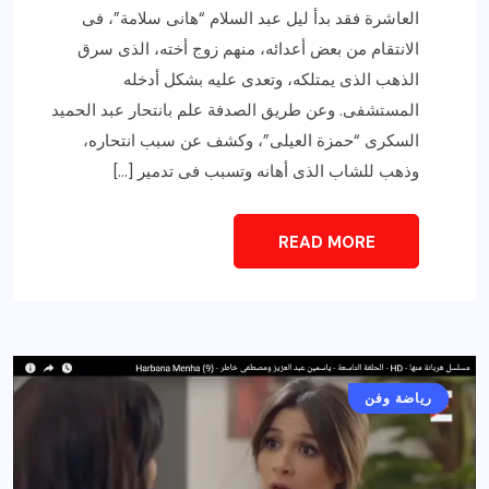
العاشرة فقد بدأ ليل عبد السلام “هانى سلامة”، فى
الانتقام من بعض أعدائه، منهم زوج أخته، الذى سرق
الذهب الذى يمتلكه، وتعدى عليه بشكل أدخله
المستشفى. وعن طريق الصدفة علم بانتحار عبد الحميد
السكرى “حمزة العيلى”، وكشف عن سبب انتحاره،
وذهب للشاب الذى أهانه وتسبب فى تدمير […]
READ MORE
أخبار عامة
رياضة وفن