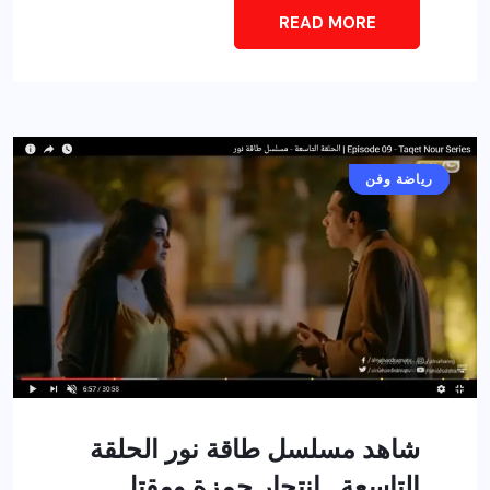
READ MORE
أخبار عامة
رياضة وفن
شاهد مسلسل طاقة نور الحلقة
التاسعة.. انتحار حمزة ومقتل