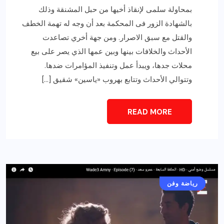
بمحاولة سلمى لإنقاذ أخيها من حبل المشنقة وذلك
بالشهادة الزور فى المحكمة بعد أن وجه له تهمة الخطف
والقتل مع سبق الاصرار. ومن جهة أخري تصاعدت
الأحداث والخلافات بينها وبين عمها الذي يصر على بيع
محلات جدها، ويبدأ عمل وتنفيذ المؤامرات ضدها.
وتتوالي الأحداث وتتابع بهروب «ياسين» شقيق […]
READ MORE
أخبار عامة
رياضة وفن