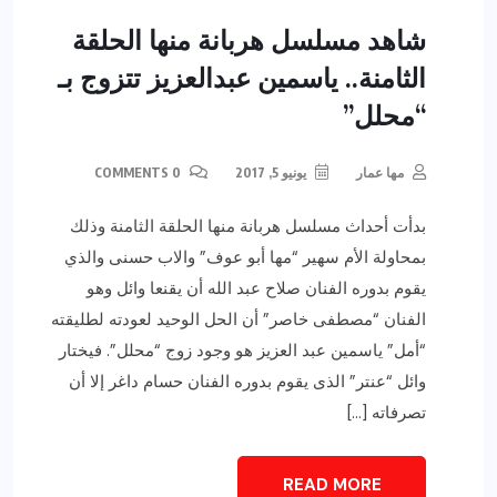
شاهد مسلسل هربانة منها الحلقة
الثامنة.. ياسمين عبدالعزيز تتزوج بـ
“محلل”
مها عمار
يونيو 5, 2017
0 COMMENTS
بدأت أحداث مسلسل هربانة منها الحلقة الثامنة وذلك
بمحاولة الأم سهير “مها أبو عوف” والاب حسنى والذي
يقوم بدوره الفنان صلاح عبد الله أن يقنعا وائل وهو
الفنان “مصطفى خاصر” أن الحل الوحيد لعودته لطليقته
“أمل” ياسمين عبد العزيز هو وجود زوج “محلل”. فيختار
وائل “عنتر” الذى يقوم بدوره الفنان حسام داغر إلا أن
تصرفاته […]
READ MORE