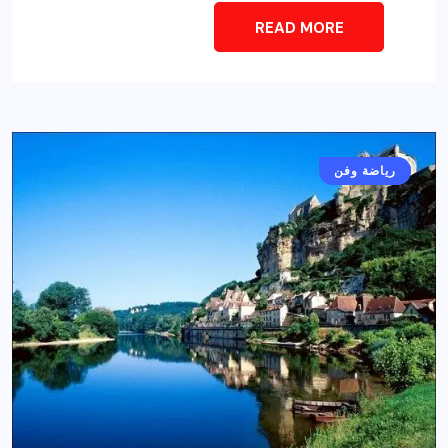
READ MORE
أخبار عامة
رياضة وفن