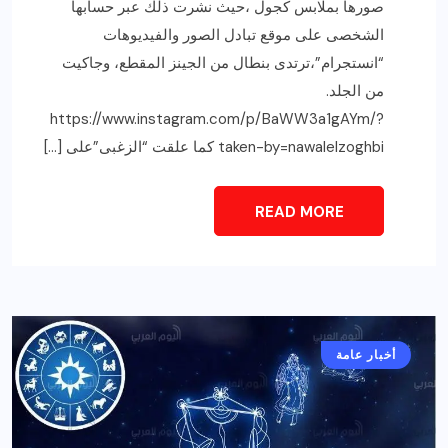
صورها بملابس كجول ،حيث نشرت ذلك عبر حسابها
الشخصى على موقع تبادل الصور والفيديوهات
“انستجرام”،ترتدى بنطال من الجينز المقطع، وجاكيت
من الجلد.
https://www.instagram.com/p/BaWW3a1gAYm/?
taken-by=nawalelzoghbi كما علقت “الزغبى”على […]
READ MORE
أخبار عامة