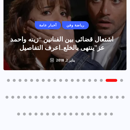
رياضة وفن
أخبار عامة
اشتعال قضائى بين الفنانين “زينه واحمد
عز”ينتهى بالخلع..اعرف التفاصيل
يناير 2, 2018