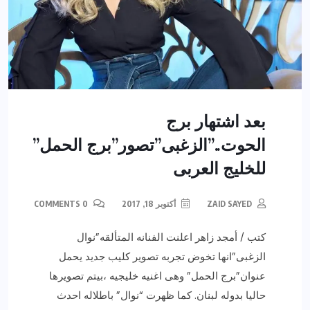
بعد اشتهار برج
الحوت..”الزغبى”تصور”برج الحمل”
للخليج العربى
ZAID SAYED
أكتوبر 18, 2017
0 COMMENTS
كتب / أمجد زاهر اعلنت الفنانه المتألقه”نوال
الزغبى”انها تخوض تجربه تصوير كليب جديد يحمل
عنوان”برج الحمل” وهى اغنيه خليجيه ،بيتم تصويرها
حاليا بدوله لبنان. كما ظهرت “نوال” باطلاله احدث