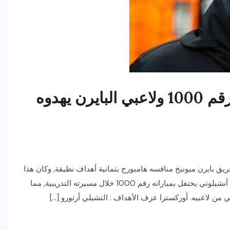
كارلو أنشيلوتي يحتفل بمباراته رقم 1000 ولاعبي البايرن يهدوه
فريق بايرن ميونيخ منافسه هامبورج بثمانية أهداف نظيفة, وكان هذا
الفوز الكبير للبايرن مختلف, حيث كان المدرب الإيطالي كارلو أنشيلوتي يحتفل بمباراته رقم 1000 خلال مسيرته التدريبية, مما
ي من لاعبيه. أوركسترا عزف الأهداف : التشيلي أرتورو […]