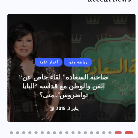
رياضة وفن
رياضة وفن
أخبار عامة
أخبار عامة
“صاحبه السعاده” لقاء خاص عن
اشتعال قضائى بين الفنانين “زينه
الفن والوطن مع قداسه “البابا
واحمد عز”ينتهى بالخلع..اعرف
التفاصيل
تواضروس”..متى؟
يناير 3, 2018
يناير 2, 2018