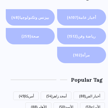
أخبار عامة
(4107)
بيزنس وتكنولوجيا
(48)
رياضة وفن
(1512)
صحة
(259)
مرأة
(102)
Popular Tag
أخبار الفن
(88)
أمجد زاهر
(54)
أمريكا
(49)
الأبراج
(51)
الأسد
(50)
الأهلي
(88)