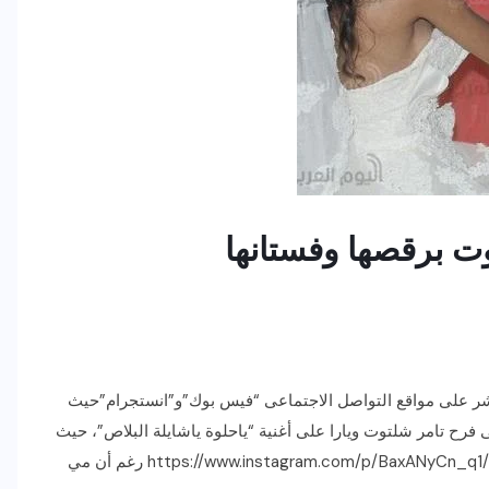
 برقصها وفستانها
تشر على مواقع التواصل الاجتماعى “فيس بوك”و”انستجرام”حيث
رح تامر شلتوت ويارا على أغنية “ياحلوة ياشايلة البلاص”، حيث
اندمجت وتفاعلت معهم بشدة. https://www.instagram.com/p/BaxANyCn_q1/?taken-by=exclusivestars2 رغم أن مي