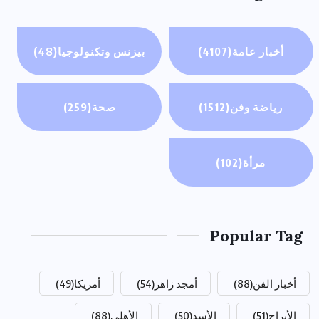
أخبار عامة
(4107)
بيزنس وتكنولوجيا
(48)
رياضة وفن
(1512)
صحة
(259)
مرأة
(102)
Popular Tag
أخبار الفن
(88)
أمجد زاهر
(54)
أمريكا
(49)
الأبراج
(51)
الأسد
(50)
الأهلي
(88)