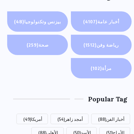
أخبار عامة
(4107)
بيزنس وتكنولوجيا
(48)
رياضة وفن
(1512)
صحة
(259)
مرأة
(102)
Popular Tag
أخبار الفن
(88)
أمجد زاهر
(54)
أمريكا
(49)
الأبراج
(51)
الأسد
(50)
الأهلي
(88)