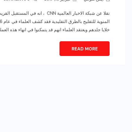
نقلا عن شبكة الاخبار العالمية CNN 
خلايا جلدهم ويعتقد العلماء انهم قد يتمكنوا في انهاء هذه العمل
READ MORE
رياضة وفن
أخبار عامة
يلم
رصد اهم تصاريحات
ون نجوم
الفنانه”شيرين رضا” مع سمر
يسرى..فما هى؟
ديسمبر 23, 2017