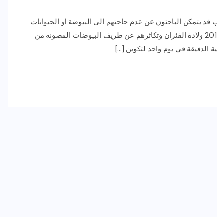
، انه في المستقبل القريب قد يتمكن الباحثون عن عدم حاجتهم الى البيوضة او الحيوانات
المنوية للتقليح بالطرق التقليدية فقد كشف العلماء في عام 2016 ولادة الفئران وتكاثرهم عن طريف البيوضات المصونه من
ية الدقيقة في يوم واحد لتكوين […]
رياضة وفن
أخبار عامة
رصد كامل للقاء “سميره سعيد”
مع صاحبه السعاده واعلان
اعتزالها الفن
ديسمبر 26, 2017