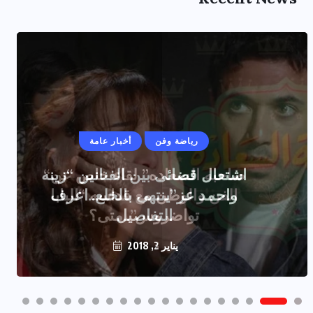
رياضة وفن
أخبار عامة
اشتعال قضائى بين الفنانين “زينه
واحمد عز”ينتهى بالخلع..اعرف
التفاصيل
يناير 2, 2018