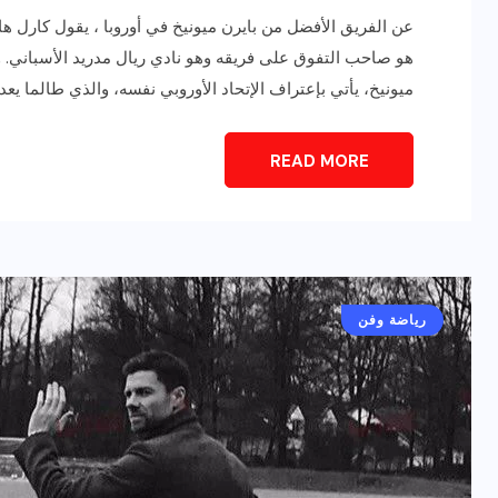
عن الفريق الأفضل من بايرن ميونيخ في أوروبا ، يقول كارل ها
هو صاحب التفوق على فريقه وهو نادي ريال مدريد الأسباني. و
ميونيخ، يأتي بإعتراف الإتحاد الأوروبي نفسه، والذي طالما يعد ت
READ MORE
رياضة وفن
أخبار عامة
يلم
رصد اهم تصاريحات
ون نجوم
الفنانه”شيرين رضا” مع سمر
رياضة وفن
يسرى..فما هى؟
ديسمبر 23, 2017