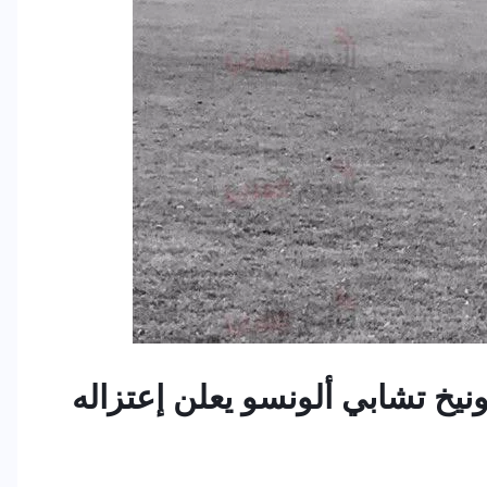
نيخ تشابي ألونسو يعلن إعتزاله