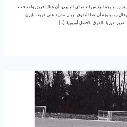
ينز رومينيجه الرئيس التنفيذي للبايرن، أن هناك فريق واحد فقط
قال رومينيجه أن هذا التفوق لريال مدريد على فريقه بايرن
قريرا دوريا بالفرق الأفضل أوروبيا، […]
رياضة وفن
أخبار عامة
رصد كامل للقاء “سميره سعيد”
مع صاحبه السعاده واعلان
اعتزالها الفن
ديسمبر 26, 2017