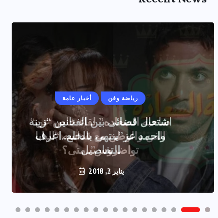
رياضة وفن
أخبار عامة
اشتعال قضائى بين الفنانين “زينه
واحمد عز”ينتهى بالخلع..اعرف
التفاصيل
يناير 2, 2018