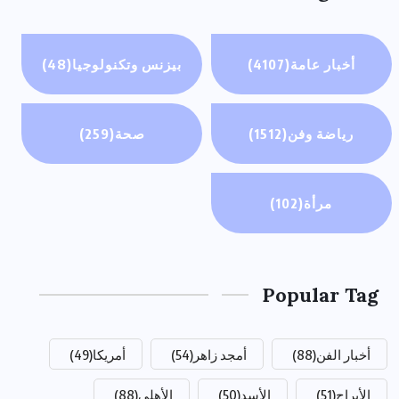
أخبار عامة
(4107)
بيزنس وتكنولوجيا
(48)
رياضة وفن
(1512)
صحة
(259)
مرأة
(102)
Popular Tag
أخبار الفن
(88)
أمجد زاهر
(54)
أمريكا
(49)
الأبراج
(51)
الأسد
(50)
الأهلي
(88)