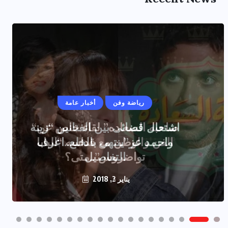
رياضة وفن
أخبار عامة
اشتعال قضائى بين الفنانين “زينه
واحمد عز”ينتهى بالخلع..اعرف
التفاصيل
يناير 2, 2018