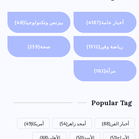
أخبار عامة
(4107)
بيزنس وتكنولوجيا
(48)
رياضة وفن
(1512)
صحة
(259)
مرأة
(102)
Popular Tag
أخبار الفن
(88)
أمجد زاهر
(54)
أمريكا
(49)
الأبراج
(51)
الأسد
(50)
الأهلي
(88)