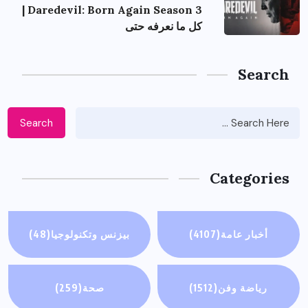
Daredevil: Born Again Season 3 |
كل ما نعرفه حتى
Search
Search
Categories
أخبار عامة
(4107)
بيزنس وتكنولوجيا
(48)
رياضة وفن
(1512)
صحة
(259)