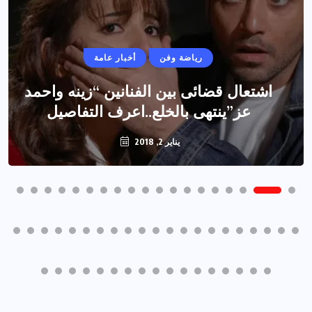
رياضة وفن
أخبار عامة
اشتعال قضائى بين الفنانين “زينه واحمد
عز”ينتهى بالخلع..اعرف التفاصيل
يناير 2, 2018