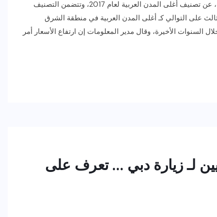
كشفت شركة ميرسر المتخصصة باستشارات الموارد البشرية، عن تصنيف أغلى المدن العربية لعام 2017، وتتضمن التصنيف
ثالث على التوالي كـ أغلى المدن العربية في منطقة الشرق
ل السنوات الأخيرة، وقال مدير المعلومات إن ارتفاع الأسعار أمر
رياضة وفن
أخبار عامة
رصد كامل للقاء “سميره سعيد”
مع صاحبه السعاده واعلان
اعتزالها الفن
ين لـ زيارة دبي … تعرف على
ديسمبر 26, 2017