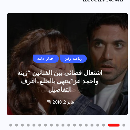
رياضة وفن
أخبار عامة
اشتعال قضائى بين الفنانين “زينه
واحمد عز”ينتهى بالخلع..اعرف
التفاصيل
يناير 2, 2018