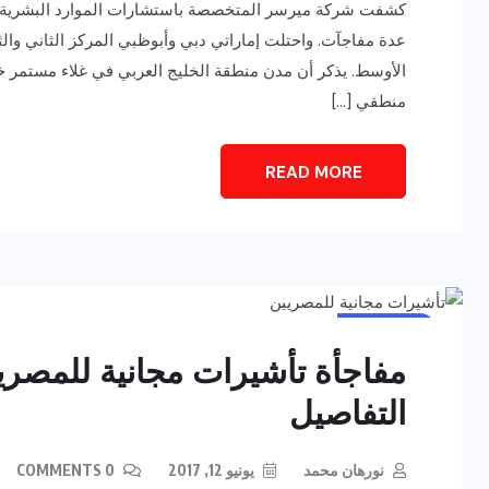
عدة مفاجآت. واحتلت إماراتي دبي وأبوظبي المركز الثاني وال
الأوسط. يذكر أن مدن منطقة الخليج العربي في غلاء مستمر خلا
منطقي […]
READ MORE
رياضة وفن
أخبار عامة
يلم
رصد اهم تصاريحات
ون نجوم
الفنانه”شيرين رضا” مع سمر
أخبار عامة
يسرى..فما هى؟
مفاجأة تأشيرات مجانية للمصري
ديسمبر 23, 2017
التفاصيل
نورهان محمد
يونيو 12, 2017
0 COMMENTS