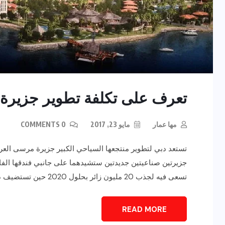
تعرف على تكلفة تطوير جزيرة 
مها عمار
مايو 23, 2017
0 COMMENTS
جزيرتين صناعيتين جديدتين ستشيدهما على جانبي فندقها الف
تسعى فيه لجذب 20 مليون زائر بحلول 2020 حين تستضيف دبي معرض إكسبو الدولي 2020. ما الذي يضمه […]
READ MORE