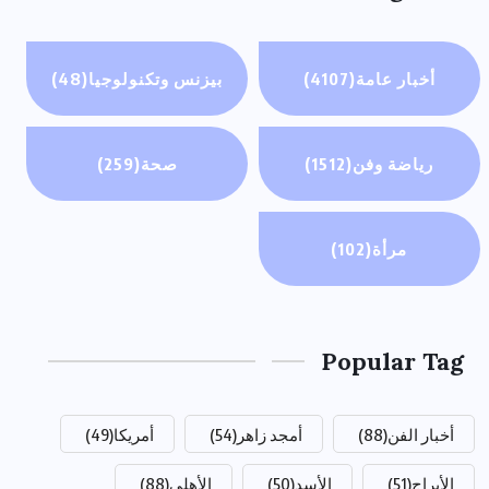
أخبار عامة
(4107)
بيزنس وتكنولوجيا
(48)
رياضة وفن
(1512)
صحة
(259)
مرأة
(102)
Popular Tag
أخبار الفن
(88)
أمجد زاهر
(54)
أمريكا
(49)
الأبراج
(51)
الأسد
(50)
الأهلي
(88)