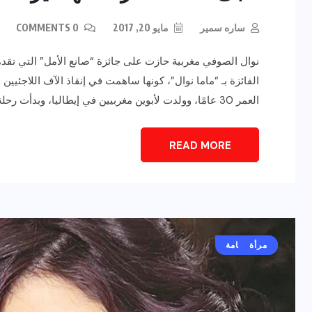
ساره سمير
مايو 20, 2017
0 COMMENTS
نوال الصوفي مغربية حازت على جائزة “صانع الأمل” التي تق
الفائزة بـ “ماما نوال”، كونها ساهمت في إنقاذ الآف اللاجئيين 
العمر 30 عامًا، وولدت لأبوين مغربيين في إيطاليا، وبدأت رحلة عملها التطوعي منذ أن كانت في […]
READ MORE
مرأة
صحة
أخبار عامة