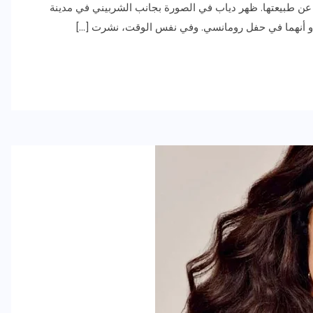
 عن طبيعتها. ظهر دياب في الصورة بجانب الشربيني في مدينة
 يبدو أنهما في حفل رومانسي. وفي نفس الوقت، نشرت […]
رياضة وفن
أخبار عامة
رصد كامل للقاء “سميره سعيد”
مع صاحبه السعاده واعلان
اعتزالها الفن
ديسمبر 26, 2017