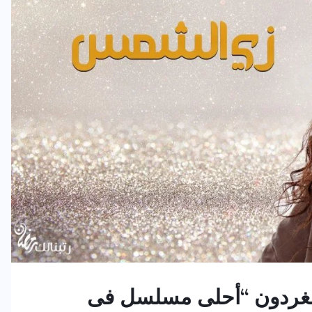
ومغردون “أحلى مسلسل فى