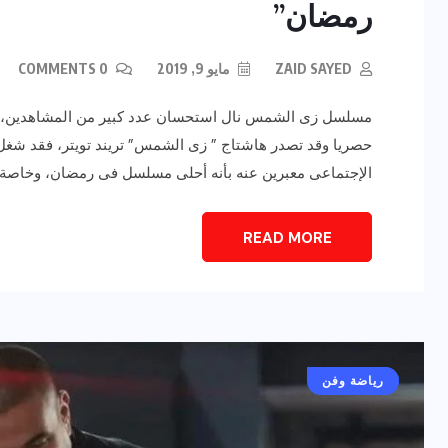
رمضان”
ZAID SAYED
مايو 9, 2019
0 COMMENTS
مسلسل زى الشمس نال استحسان عدد كبير من المشاهدين، و
حصريا وقد تصدر هاشتاج ” زى الشمس” تريند تويتر، فقد شغ
الإجتماعى معبرين عنه بأنه أحلى مسلسل فى رمضان، وخاصة ب
READ MORE
أخبار عامة
رياضة وفن