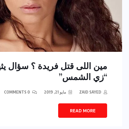
مين اللى قتل فريدة ؟ سؤال ي
“زي الشمس”
ZAID SAYED
مايو 21, 2019
0 COMMENTS
READ MORE