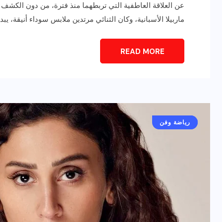
عن العلاقة العاطفية التي تربطهما منذ فترة، من دون الكشف
ماربيلا الأسبانية، وكان الثنائي مرتدين ملابس سوداء أنيقة،
READ MORE
رياضة وفن
أخبار عامة
يلم
رصد اهم تصاريحات
أخبار عامة
رياضة وفن
ون نجوم
الفنانه”شيرين رضا” مع سمر
يسرى..فما هى؟
ديسمبر 23, 2017