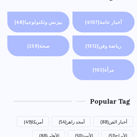
أخبار عامة
(4107)
بيزنس وتكنولوجيا
(48)
رياضة وفن
(1512)
صحة
(259)
مرأة
(102)
Popular Tag
أخبار الفن
(88)
أمجد زاهر
(54)
أمريكا
(49)
الأبراج
(51)
الأسد
(50)
الأهلي
(88)