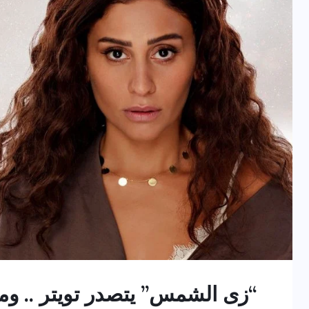
“زى الشمس” يتصدر تويتر .. 