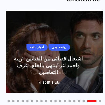
رياضة وفن
أخبار عامة
اشتعال قضائى بين الفنانين “زينه
واحمد عز”ينتهى بالخلع..اعرف
التفاصيل
يناير 2, 2018