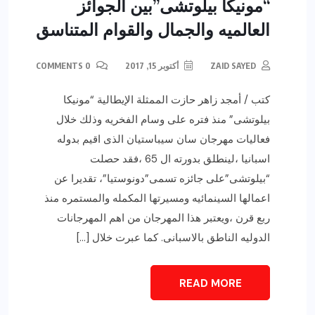
“مونيكا بيلوتشى”بين الجوائز
العالميه والجمال والقوام المتناسق
ZAID SAYED
أكتوبر 15, 2017
0 COMMENTS
كتب / أمجد زاهر حازت الممثلة الإيطالية “مونيكا
بيلوتشى” منذ فتره على وسام الفخريه وذلك خلال
فعاليات مهرجان سان سيباستيان الذى اقيم بدوله
اسبانيا ،لينطلق بدورته ال 65 ،فقد حصلت
“بيلوتشى”على جائزه تسمى”دونوستيا”، تقديرا عن
اعمالها السينمائيه ومسيرتها المكمله والمستمره منذ
ربع قرن ،ويعتبر هذا المهرجان من اهم المهرجانات
الدوليه الناطق بالاسبانى. كما عبرت خلال […]
READ MORE