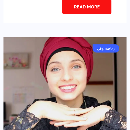
READ MORE
أخبار عامة
رياضة وفن