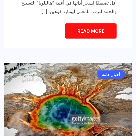
أقل تصفيقًا لسحر أدائها في أغنية “هاليلويا” التسبيح
والحمد للرب، للمغني ليونارد كوهين، […]
READ MORE
أخبار عامة