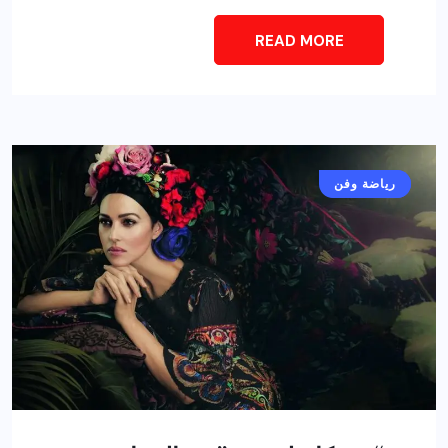
READ MORE
أخبار عامة
رياضة وفن