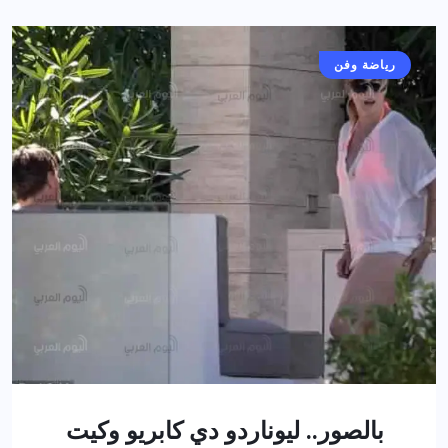
رياضة وفن
بالصور.. ليوناردو دي كابريو وكيت