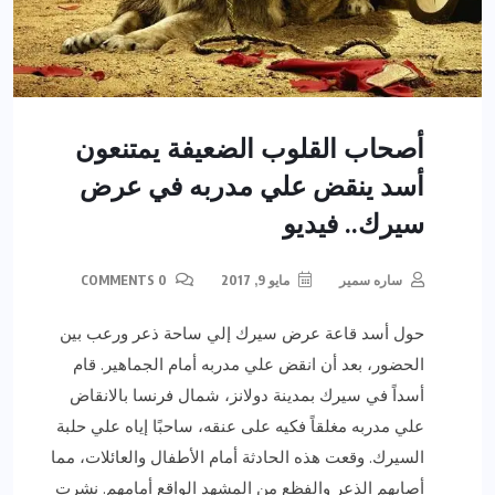
أصحاب القلوب الضعيفة يمتنعون
أسد ينقض علي مدربه في عرض
سيرك.. فيديو
ساره سمير
مايو 9, 2017
0 COMMENTS
حول أسد قاعة عرض سيرك إلي ساحة ذعر ورعب بين
الحضور، بعد أن انقض علي مدربه أمام الجماهير. قام
أسداً في سيرك بمدينة دولانز، شمال فرنسا بالانقاض
علي مدربه مغلقاً فكيه على عنقه، ساحبًا إياه علي حلبة
السيرك. وقعت هذه الحادثة أمام الأطفال والعائلات، مما
أصابهم الذعر والفظع من المشهد الواقع أمامهم. نشرت