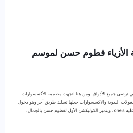
 الأزياء فطوم حسن لموسم
لتي ترضى جميع الأذواق، ومن هنا اتجهت مصممة الأكسسوارات
ولات اليدوية والاكسسوارات جعلها تسلك طريق أخر وهو دخول
عالم الأزياء بأول كولكشن لموسم صيف ٢٠١٧، حيث أطلقت عليه one’s . ويتميز الكوليكشن الأول لفطوم حسن بالجمال،