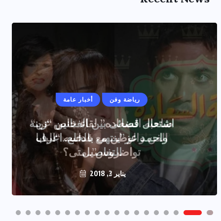
رياضة وفن
أخبار عامة
اشتعال قضائى بين الفنانين “زينه
واحمد عز”ينتهى بالخلع..اعرف
التفاصيل
يناير 2, 2018