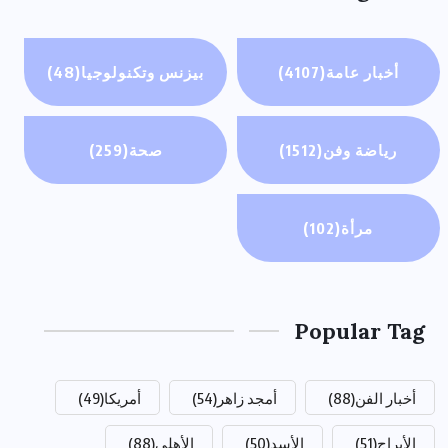
أخبار عامة
(4107)
بيزنس وتكنولوجيا
(48)
رياضة وفن
(1512)
صحة
(259)
مرأة
(102)
Popular Tag
أخبار الفن
(88)
أمجد زاهر
(54)
أمريكا
(49)
الأبراج
(51)
الأسد
(50)
الأهلي
(88)