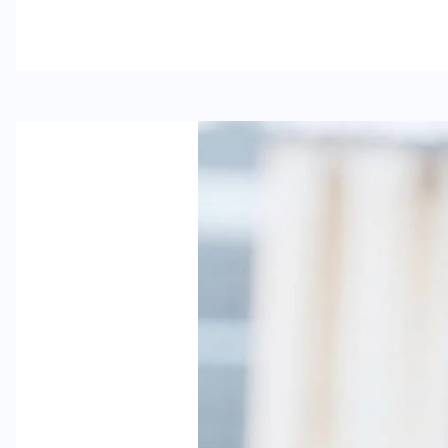
رياضة وفن
أخبار عامة
رصد كامل للقاء “سميره سعيد”
مع صاحبه السعاده واعلان
اعتزالها الفن
ديسمبر 26, 2017