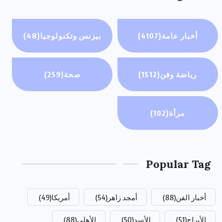
أخبار عامة
(4107)
بيزنس وتكنولوجيا
(48)
رياضة وفن
(1512)
صحة
(259)
مرأة
(102)
Popular Tag
أخبار الفن
(88)
أمجد زاهر
(54)
أمريكا
(49)
الأبراج
(51)
الأسد
(50)
الأهلي
(88)