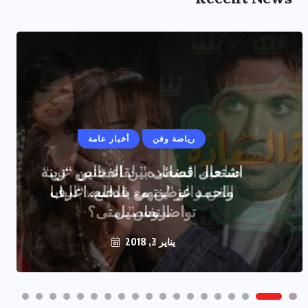
رياضة وفن
أخبار عامة
اشتعال قضائى بين الفنانين “زينه
واحمد عز”ينتهى بالخلع..اعرف
التفاصيل
يناير 2, 2018