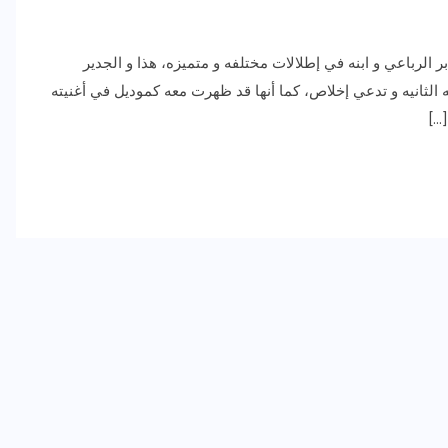
لرباعي و ابنه في إطلالات مختلفه و متميزه، هذا و الجدير
 الثانيه و تدعي إخلاص، كما أنها قد ظهرت معه كموديل في أغنيته
…]
رياضة وفن
أخبار عامة
رصد كامل للقاء “سميره سعيد”
مع صاحبه السعاده واعلان
اعتزالها الفن
ديسمبر 26, 2017