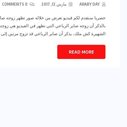
ARABY DAY
مارس 12, 2017
0 COMMENTS
حصريا سنقدم لكم فيديو نعرض من خلاله صور تظهر زوجه صابر ا
بالذكر أن زوجه صابر الرباعي التي تظهر في الفيديو هي زوجته
الشهيرة كش ملك، يذكر أن صابر الرباعي قد تزوج مرتين إلى [
READ MORE
رياضة وفن
أخبار عامة
يلم
رصد اهم تصاريحات
ون نجوم
الفنانه”شيرين رضا” مع سمر
يسرى..فما هى؟
ديسمبر 23, 2017