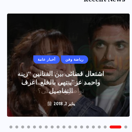
رياضة وفن
أخبار عامة
اشتعال قضائى بين الفنانين “زينه
واحمد عز”ينتهى بالخلع..اعرف
التفاصيل
يناير 2, 2018