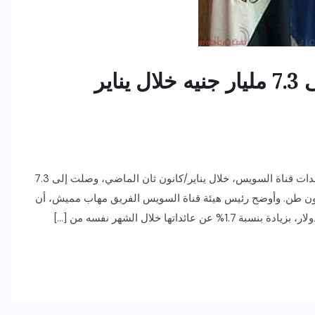
ارتفاع عائدات قناة السويس إلى 7.3 مليار جنيه خلال يناير
كشف الجهاز المركزي للتعبئة العامة والإحصاء، أن إجمالي عائدات قناة السويس، خلال يناير/كانون ثان الماضي، وصلت إلى 7.3
نيه، فيما وصل إجمالي حمولة السفن العابرة 78.7 مليون طن. وأوضح رئيس هيئة قناة السويس الفريق مهاب مميش، أن