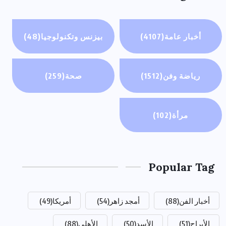
أخبار عامة
(4107)
بيزنس وتكنولوجيا
(48)
رياضة وفن
(1512)
صحة
(259)
مرأة
(102)
Popular Tag
أخبار الفن
(88)
أمجد زاهر
(54)
أمريكا
(49)
الأبراج
(51)
الأسد
(50)
الأهلي
(88)