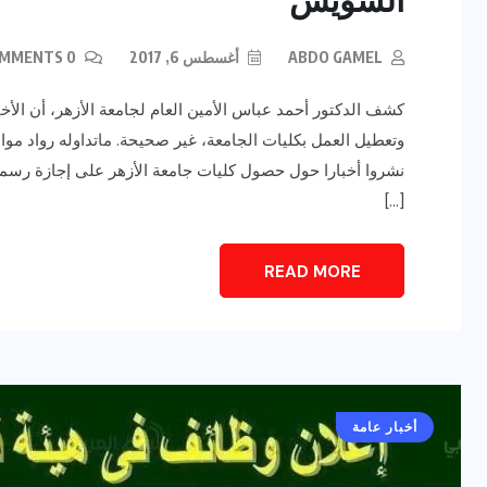
ABDO GAMEL
أغسطس 6, 2017
0 COMMENTS
كشف الدكتور أحمد عباس الأمين العام لجامعة الأزهر، أن الأخ
وتعطيل العمل بكليات الجامعة، غير صحيحة. ماتداوله رواد موا
نشروا أخبارا حول حصول كليات جامعة الأزهر على إجازة رسمية
[…]
رياضة وفن
أخبار عامة
يلم
رصد اهم تصاريحات
READ MORE
ون نجوم
الفنانه”شيرين رضا” مع سمر
يسرى..فما هى؟
ديسمبر 23, 2017
أخبار عامة