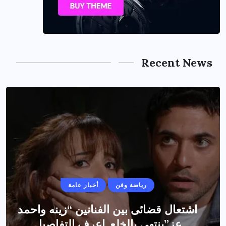
Recent News
رياضة وفن
أخبار عامة
اشتعال قضائى بين الفنانين “زينه واحمد
عز”ينتهى بالخلع..اعرف التفاصيل