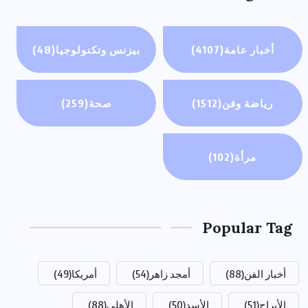
أخبار عامة
(4107)
بيزنس وتكنولوجيا
(48)
رياضة وفن
(1512)
صحة
(259)
مرأة
(102)
Popular Tag
أخبار الفن
(88)
أمجد زاهر
(54)
أمريكا
(49)
الأبراج
(51)
الأسد
(50)
الأهلي
(88)