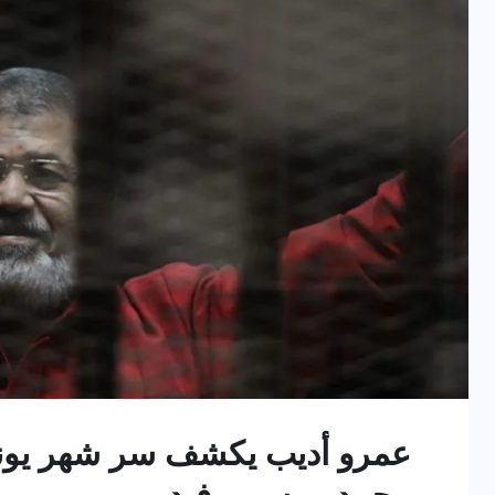
عمرو أديب يكشف سر شهر يونيو