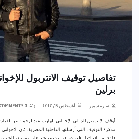
تفاصيل توقيف الانتربول للإخو
برلين
ساره سمير
أغسطس 15, 2017
0 COMMENTS
أوقف الانتربول الدولي الإخواني الهارب عبدالرحمن عز القيادي
مذكرة التوقيف التى أرسلتها الداخلية المصرية. كان الإخواني ال
قادمًا من إنجلترا. ظهر عز في بث مباشر على صفحته الشخصي