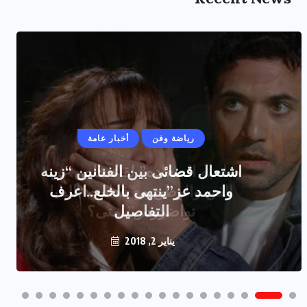
رياضة وفن
أخبار عامة
اشتعال قضائى بين الفنانين “زينه
واحمد عز”ينتهى بالخلع..اعرف
التفاصيل
يناير 2, 2018