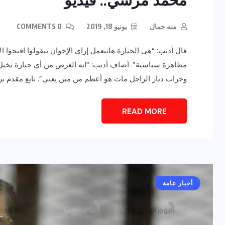
محمد مرسي.. فيديو
منه جمال
يونيو 18, 2019
0 COMMENTS
قال أديب: “هى الجنازة هاتتعمل إزاي الإخوان بيقولوا افتحوا الأب
مظاهرة سياسية”. أضاف أديب: “ايه الغرض من أي جنازة تخيل 
وخراب ديار الراجل مات هو أعظم من مين يعني”. تابع مقدم برن
رياضة وفن
أخبار عامة
READ MORE
يلم
رصد اهم تصاريحات
ون نجوم
الفنانه”شيرين رضا” مع سمر
يسرى..فما هى؟
ديسمبر 23, 2017
أخبار عامة