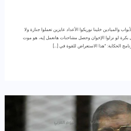
واب والميادين خلينا نوريكوا الأعداد عايزين تعملوا جنازة ولا
بكرة لو نزلوا الإخوان وحصل مشاحنات هانعمل إيه، هو موت
امج الحكاية: “هذا الاستعراض للقوة في […]
رياضة وفن
أخبار عامة
رصد كامل للقاء “سميره سعيد”
مع صاحبه السعاده واعلان
اعتزالها الفن
ديسمبر 26, 2017