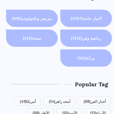
أخبار عامة
(4107)
بيزنس وتكنولوجيا
(48)
رياضة وفن
(1512)
صحة
(259)
مرأة
(102)
Popular Tag
أخبار الفن
(88)
أمجد زاهر
(54)
أمريكا
(49)
الأبراج
(51)
الأسد
(50)
الأهلي
(88)