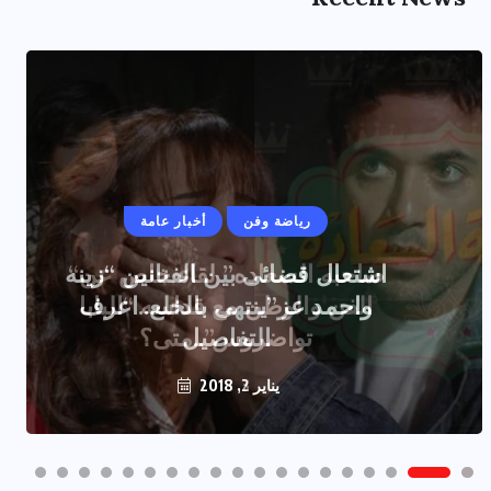
رياضة وفن
أخبار عامة
اشتعال قضائى بين الفنانين “زينه
واحمد عز”ينتهى بالخلع..اعرف
التفاصيل
يناير 2, 2018