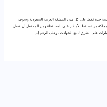
ينة جدة فقط على كل مدن المملكة العربية السعودية وسوف
 المملكة من تساقط الأمطار على المحافظة ومن المحتمل أن تصل
رات على الطرق لمنع الحوادث . وعلى الرغم […]
رياضة وفن
أخبار عامة
رصد كامل للقاء “سميره سعيد”
مع صاحبه السعاده واعلان
اعتزالها الفن
ديسمبر 26, 2017