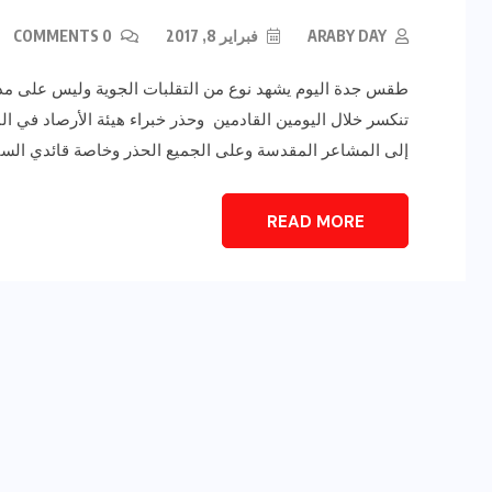
ARABY DAY
فبراير 8, 2017
0 COMMENTS
طقس جدة اليوم يشهد نوع من التقلبات الجوية وليس على مد
تنكسر خلال اليومين القادمين وحذر خبراء هيئة الأرصاد في
إلى المشاعر المقدسة وعلى الجميع الحذر وخاصة قائدي السيا
READ MORE
رياضة وفن
أخبار عامة
يلم
رصد اهم تصاريحات
ون نجوم
الفنانه”شيرين رضا” مع سمر
يسرى..فما هى؟
ديسمبر 23, 2017