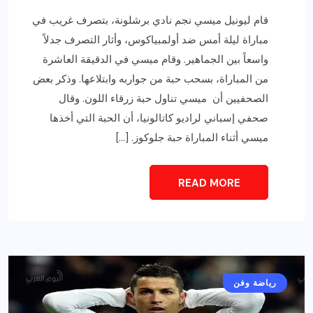
قام ليونيل ميسي نجم نادي برشلونة، بتصرف غريب في
مباراة ليلة أمس ضد أولمبياكوس، وأثار التصرف جدلاً
واسعاً بين الجماهير. وقام ميسي في الدقيقة العاشرة
من المباراة، بسحب حبة من جواربه وابتلاعها. وذكر بعض
الصحفيين أن ميسي تناول حبة زرقاء اللون. وقال
صحفي إسباني لراديو كاتالونيا، أن الحبة التي أخذها
ميسي أثناء المباراة حبة جلوكوز. […]
READ MORE
رياضة وفن