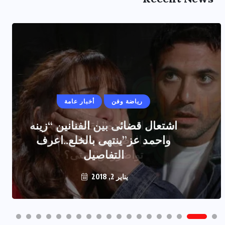
رياضة وفن
أخبار عامة
اشتعال قضائى بين الفنانين “زينه
واحمد عز”ينتهى بالخلع..اعرف
التفاصيل
يناير 2, 2018