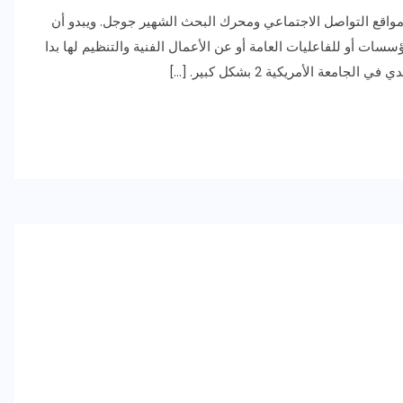
2 حاز على اهتمام متابعي مواقع التواصل الاجتماعي ومحرك البحث الشهير جوجل. ويبدو أن
ؤسسات أو للفاعليات العامة أو عن الأعمال الفنية والتنظيم لها بدا
عة الأمريكية 2 بشكل كبير. […]
رياضة وفن
أخبار عامة
رصد كامل للقاء “سميره سعيد”
مع صاحبه السعاده واعلان
اعتزالها الفن
ديسمبر 26, 2017