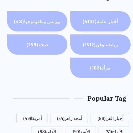
أخبار عامة
(4107)
بيزنس وتكنولوجيا
(48)
رياضة وفن
(1512)
صحة
(259)
مرأة
(102)
Popular Tag
أخبار الفن
(88)
أمجد زاهر
(54)
أمريكا
(49)
الأبراج
(51)
الأسد
(50)
الأهلي
(88)