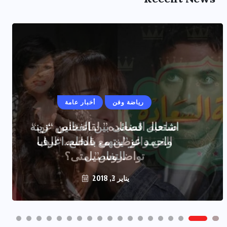
رياضة وفن
أخبار عامة
اشتعال قضائى بين الفنانين “زينه
واحمد عز”ينتهى بالخلع..اعرف
التفاصيل
يناير 2, 2018