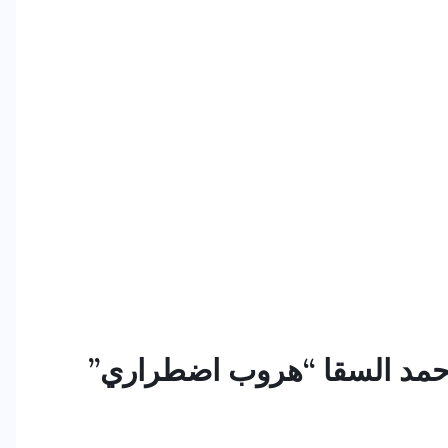
أحمد السقا “هروب اضطراري”