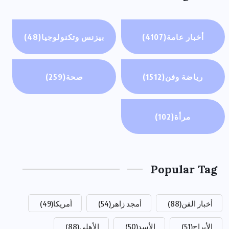
أخبار عامة
(4107)
بيزنس وتكنولوجيا
(48)
رياضة وفن
(1512)
صحة
(259)
مرأة
(102)
Popular Tag
أخبار الفن
(88)
أمجد زاهر
(54)
أمريكا
(49)
الأبراج
(51)
الأسد
(50)
الأهلي
(88)