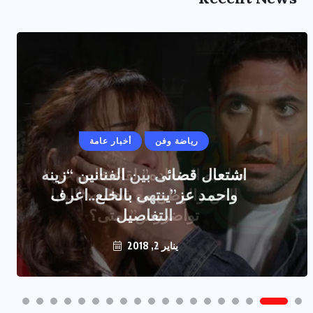
رياضة وفن
أخبار عامة
اشتعال قضائى بين الفنانين “زينه
واحمد عز”ينتهى بالخلع..اعرف
التفاصيل
يناير 2, 2018