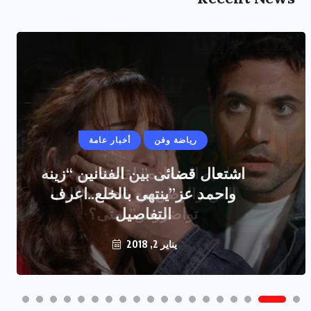
رياضة وفن
أخبار عامة
اشتعال قضائى بين الفنانين “زينه
واحمد عز”ينتهى بالخلع..اعرف
التفاصيل
يناير 2, 2018