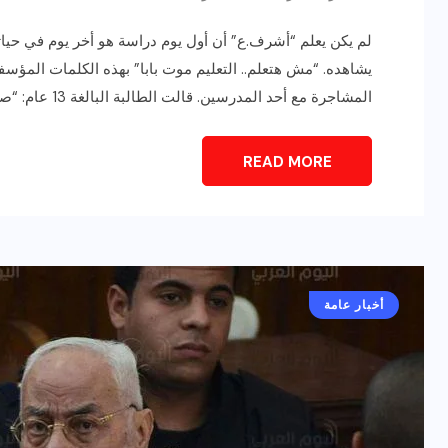
لم يكن يعلم “أشرف.ع” أن أول يوم دراسة هو أخر يوم في حيات
يشاهده. “مش هتعلم.. التعليم موت بابا” بهذه الكلمات المؤسفة
المشاجرة مع أحد المدرسين. قالت الطالبة البالغة 13 عام: “صعدت إلى الفصل مع بداية المشاجرة، […]
READ MORE
أخبار عامة