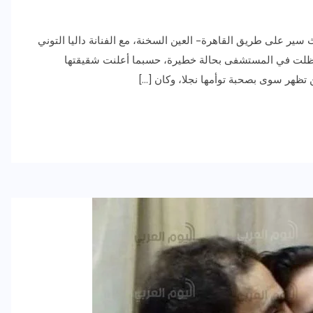
ث سير على طريق القاهرة- العين السخنة، مع الفنانة داليا التوني
 ظلت في المستشفى بحالة خطيرة، حسبما أعلنت شقيقتها
كن تظهر سوى بصحبة توأمها نجلا، وكان […]
رياضة وفن
أخبار عامة
رصد كامل للقاء “سميره سعيد”
مع صاحبه السعاده واعلان
اعتزالها الفن
ديسمبر 26, 2017