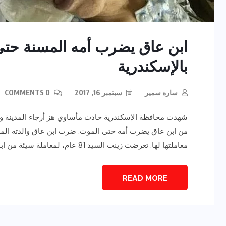
ابن عاق يضرب أمه المسنة حتى
بالإسكندرية
ساره سمير
سبتمبر 16, 2017
0 COMMENTS
شهدت محافظة الإسكندرية حادث مأساوي هز أرجاء المدينة
من ابن عاق يضرب أمه حتى الموت. ضرب ابن عاق والدته المسن
معاملتها لها. تعرضت زينب السيد 81 عام، لمعاملة سيئة من ابنها بالضرب المبرح والتعذيب الشديد، وفقدت الوعي على آثر […]
READ MORE