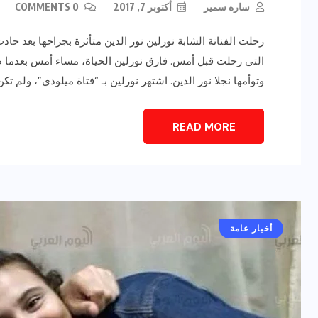
ساره سمير
أكتوبر 7, 2017
0 COMMENTS
رحلت الفنانة الشابة نورلين نور الدين متأثرة بجراحها بعد حاد
التي رحلت قبل أمس. فارق نورلين الحياة، مساء أمس بعدما
وتوأمها نجلا نور الدين. اشتهر نورلين بـ “فتاة ميلودي”، ولم ت
READ MORE
رياضة وفن
أخبار عامة
يلم
رصد اهم تصاريحات
ون نجوم
الفنانه”شيرين رضا” مع سمر
يسرى..فما هى؟
أخبار عامة
ديسمبر 23, 2017