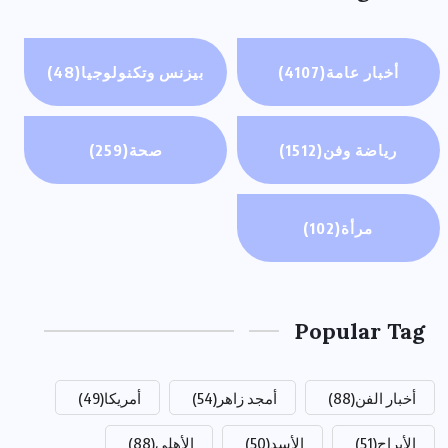
أخبار عامة
(4107)
بيزنس وتكنولوجيا
(48)
رياضة وفن
(1512)
صحة
(259)
مرأة
(102)
Popular Tag
أخبار الفن
(88)
أمجد زاهر
(54)
أمريكا
(49)
الأبراج
(51)
الأسد
(50)
الأهلي
(88)