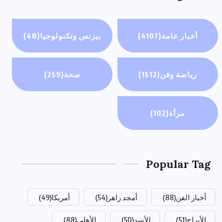
أخبار عامة
(4107)
بيزنس وتكنولوجيا
(48)
رياضة وفن
(1512)
صحة
(259)
مرأة
(102)
Popular Tag
أخبار الفن
(88)
أمجد زاهر
(54)
أمريكا
(49)
الأبراج
(51)
الأسد
(50)
الأهلي
(88)