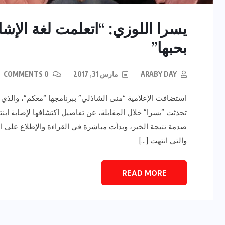
يسرا اللوزي: “اتعلمت لغة الإش
بحبها”
ARABY DAY
مارس 31, 2017
0 COMMENTS
استضافت الإعلامية “منى الشاذلي” ببرنامجها “معكم”، والذي ي
تحدثت “يسرا” خلال المقابلة، عن تفاصيل اكتشافها لإصابة ابن
صدمة نتيجة الخبر، وبدأت مباشرة في القراءة والإطلاع على ا
والتي انتهت […]
READ MORE