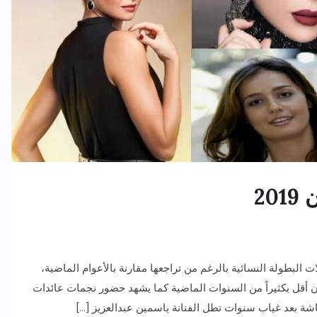
رياضة وفن
أخبار عامة
رصد كامل للقاء “سميره سعيد”
20
مع صاحبه السعاده واعلان
اعتزالها الفن
ديسمبر 26, 2017
بطولة النسائية بالرغم من تراجعها مقارنة بالأعوام الماضية،
 أقل بكثيراً من السنوات الماضية كما يشهد حضور نجمات عائدات
شة بعد غياب سنوات تطل الفنانة ياسمين عبدالعزيز […]