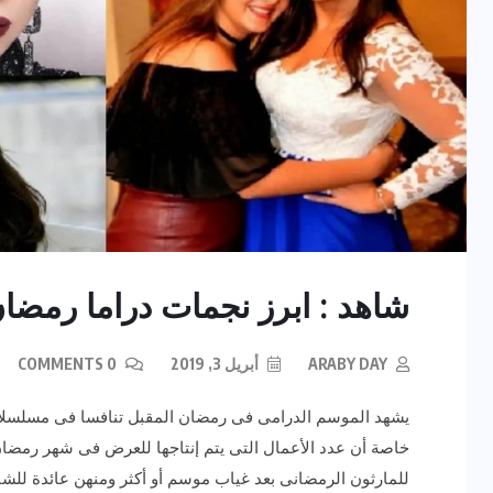
رياضة وفن
أخبار عامة
يلم
رصد اهم تصاريحات
شاهد : ابرز نجمات دراما رمضان 19
ون نجوم
الفنانه”شيرين رضا” مع سمر
يسرى..فما هى؟
ARABY DAY
أبريل 3, 2019
0 COMMENTS
ديسمبر 23, 2017
يشهد الموسم الدرامى فى رمضان المقبل تنافسا فى مسلسلات ال
خاصة أن عدد الأعمال التى يتم إنتاجها للعرض فى شهر رمضان
للمارثون الرمضانى بعد غياب موسم أو أكثر ومنهن عائدة للشا