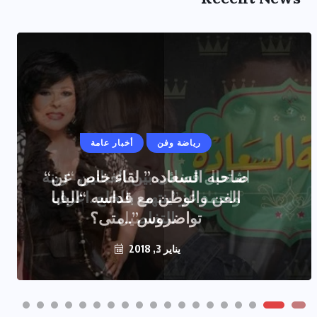
رياضة وفن
أخبار عامة
اشتعال قضائى بين الفنانين “زينه
واحمد عز”ينتهى بالخلع..اعرف
التفاصيل
يناير 2, 2018