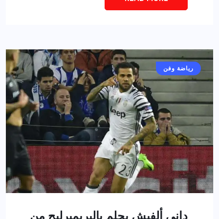
رياضة وفن
داني ألفيش يحلم بالبريميرليج من