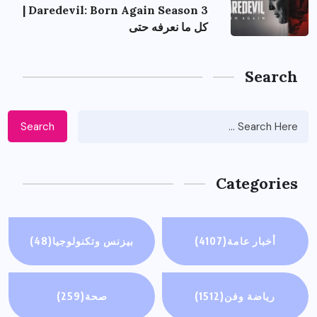
Daredevil: Born Again Season 3 |
كل ما نعرفه حتى
Search
Search
Categories
أخبار عامة
(4107)
بيزنس وتكنولوجيا
(48)
رياضة وفن
(1512)
صحة
(259)