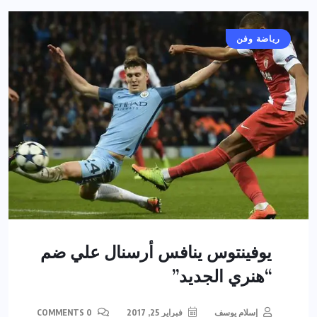
رياضة وفن
يوفينتوس ينافس أرسنال علي ضم
“هنري الجديد”
إسلام يوسف
فبراير 25, 2017
0 COMMENTS