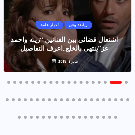
رياضة وفن
أخبار عامة
اشتعال قضائى بين الفنانين “زينه واحمد
عز”ينتهى بالخلع..اعرف التفاصيل
يناير 2, 2018