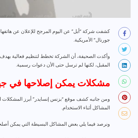
جورنال” الأمريكية.
رياضة وفن
أخبار عامة
المقبل، لكنها لم ترسل حتى الأن دعوات رسمية.
يلم
رصد اهم تصاريحات
مشكلات يمكن إصلاحها في جها
ون نجوم
الفنانه”شيرين رضا” مع سمر
يسرى..فما هى؟
ومن جانبه كشف موقع “بزنس إنسايدر” أبرز المشكلات ال
المشاكل أثناء الاستخدام.
ديسمبر 23, 2017
ونرصد فيما يلي بعض المشاكل البسيطة التي يمكن أصلحه