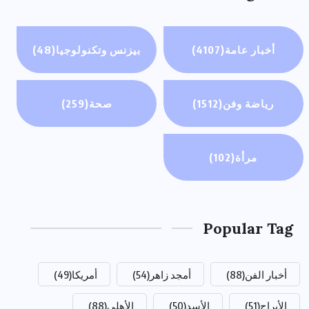
أخبار عامة
(4107)
بيزنس وتكنولوجيا
(48)
رياضة وفن
(1512)
صحة
(259)
مرأة
(102)
Popular Tag
أخبار الفن
(88)
أمجد زاهر
(54)
أمريكا
(49)
الأبراج
(51)
الأسد
(50)
الأهلي
(88)