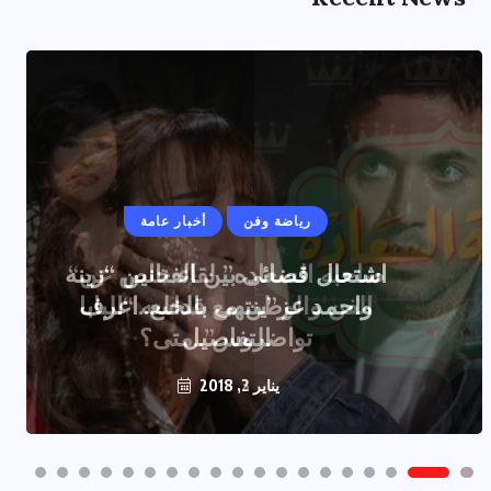
رياضة وفن
أخبار عامة
اشتعال قضائى بين الفنانين “زينه
واحمد عز”ينتهى بالخلع..اعرف
التفاصيل
يناير 2, 2018