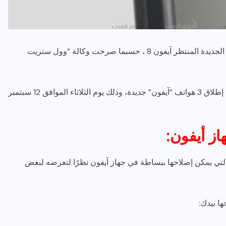
كشفت شركة “أبل” عن اليوم المرجح للإعلان عن هاتفها الجديدة المنتظر آيفون 8 ، حسبما صرحت وكالة “وول ستريت
وأكدت الصحيفة، أن الشركة تخطط لتنظيم فعالية بهدف إطلاق 3 هواتف “آيفون” جديدة، وذلك يوم الثلاثاء الموافق 12 سبتمبر
رياضة وفن
أخبار عامة
رصد كامل للقاء “سميره سعيد”
ز أيفون:
مع صاحبه السعاده واعلان
اعتزالها الفن
تي يمكن إصلاحها ببساطة في جهاز آيفون نظرًا لتعرضه لبعض
ديسمبر 26, 2017
ا بيدك: