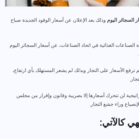
ر السجائر اليوم
وذلك بعد الإعلان عن أسعار الوقود الجديدة صباح
لصناعات الغذائية في اتحاد الصناعات، عن أسعار السجائر اليوم
رياضة وفن
أخبار عامة
رفع الأسعار على التجار وبذلك لم يشعر المستهلك بأي ارتفاع،
رصد كامل للقاء “سميره سعيد”
جار.
مع صاحبه السعاده واعلان
اعتزالها الفن
تيجية لن تتحرك أسعارها إلا بضريبة وقانون وإقرار من مجلس
نصياع وراء جشع التجار.
ديسمبر 26, 2017
ي كالآتي: