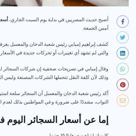
أصبح حديث المصريين في بداية يوم السبت الجاري،
أسعا
أمس الجمعة.
كشف إبراهيم إمبابي رئيس شعبة الدخان والمعسل بغرفة ا
والتي لم تشهد أي تغييرات أو تحركات جديدة في الأسعار.
رياضة وفن
أخبار عامة
وقال إمبابي في تصريحات صحفية إن شركات السجائر لم ت
يلم
رصد اهم تصاريحات
وذلك لأن كلفة النقل تتحملها الشركات المصنعة وليس الت
ون نجوم
الفنانه”شيرين رضا” مع سمر
يسرى..فما هى؟
أكد رئيس شعبة الدخان والمعسل أن السجائر سلعة استرا
النواب، مشددًا على ضرورة وعي المواطنين بذلك لعدم الإ
ديسمبر 23, 2017
إما عن أسعار السجائر اليوم فه
كليوباترا تبلغ سعرها 15.5 جنيها.