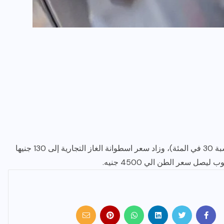
زاد سعر الاسطوانة للاستهلاك المنزلي إلى 65 جنيها (بنسبة 30 في المئة)، وزاد سعر اسطوانة الغاز التجارية إلى 130 جنيها