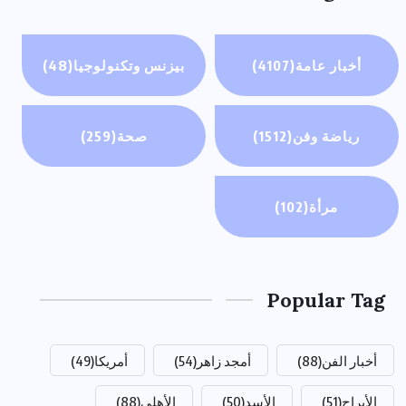
أخبار عامة
(4107)
بيزنس وتكنولوجيا
(48)
رياضة وفن
(1512)
صحة
(259)
مرأة
(102)
Popular Tag
أخبار الفن
(88)
أمجد زاهر
(54)
أمريكا
(49)
الأبراج
(51)
الأسد
(50)
الأهلي
(88)