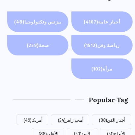
أخبار عامة
(4107)
بيزنس وتكنولوجيا
(48)
رياضة وفن
(1512)
صحة
(259)
مرأة
(102)
Popular Tag
أخبار الفن
(88)
أمجد زاهر
(54)
أمريكا
(49)
الأبراج
(51)
الأسد
(50)
الأهلي
(88)