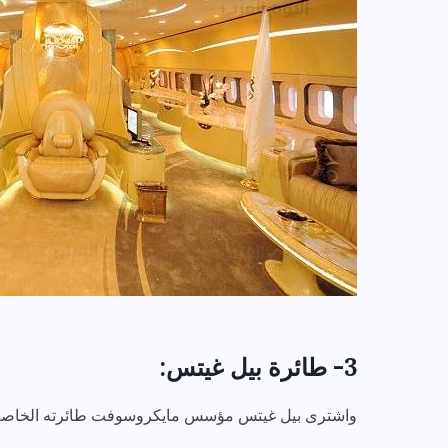
3- طائرة بيل غيتس:
واشترى بيل غيتس مؤسس مايكروسوفت طائرته الخاصة بـ 45 مليون طا