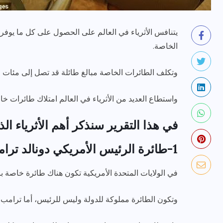
يتنافس الأثرياء في العالم على الحصول على كل ما يوفر 
الخاصة.
وتكلف الطائرات الخاصة مبالغ طائلة قد تصل إلى مئات ا
واستطاع العديد من الأثرياء في العالم امتلاك طائرات خا
رياضة وفن
أخبار عامة
يلم
رصد اهم تصاريحات
في هذا التقرير سنذكر أهم الأثرياء ا
ون نجوم
الفنانه”شيرين رضا” مع سمر
1-طائرة الرئيس الأمريكي دونالد ترامب:
يسرى..فما هى؟
في الولايات المتحدة الأمريكية تكون هناك طائرة خاصة با
ديسمبر 23, 2017
وتكون الطائرة مملوكة للدولة وليس للرئيس، أما ترامب في