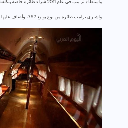
واستطاع ترامب في عام 2011 شراء طائرة خاصة بتكلفة 100 مليون دولار أمريكي.
واشترى ترامب طائرة من نوع بونيغ 757، وأضاف عليها تعديلات كبيرة كالأحزمة المرصعة بالذهب.