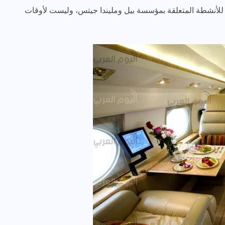
من نوع بومباردير دي 700، وتستخدم للأنشطة المتعلقة بمؤسسة بيل ومليندا جيتس، وليست لأوقات