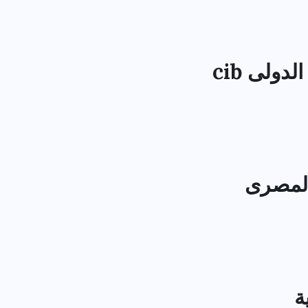
دولى cib
المصرى
ة