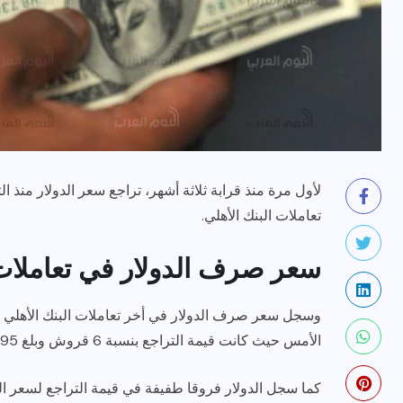
رياضة وفن
أخبار عامة
تعاملات البنك الأهلي.
يلم
رصد اهم تصاريحات
ون نجوم
الفنانه”شيرين رضا” مع سمر
سعر صرف الدولار في تعاملات
يسرى..فما هى؟
ديسمبر 23, 2017
الأمس حيث كانت قيمة التراجع بنسبة 6 قروش وبلغ 17.95 جنيه للشراء، و 18.05 للبيع.
كما سجل الدولار فروقا طفيفة في قيمة التراجع لسعر ا