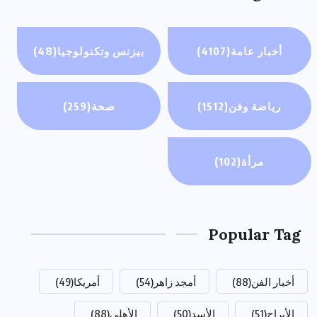
أخبار عامة
(4107)
بيزنس وتكنولوجيا
(48)
رياضة وفن
(1512)
صحة
(259)
مرأة
(102)
Popular Tag
أخبار الفن
(88)
أمجد زاهر
(54)
أمريكا
(49)
الأبراج
(51)
الأسد
(50)
الأهلي
(88)