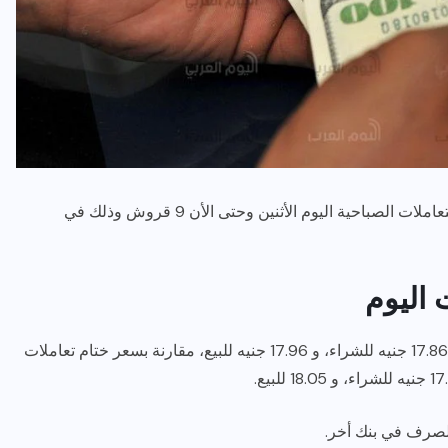
رياضة وفن
أخبار عامة
لأول مرة منذ قرابة ثلاثة أشهر، تراجع سعر الدولار منذ التعاملات الصباحية اليوم الأثنين وحتى الأن 9 قروش وذلك في
رصد كامل للقاء “سميره سعيد”
مع صاحبه السعاده واعلان
 اليوم
اعتزالها الفن
وسجل سعر صرف الدولار في أخر تعاملات البنك الأهلي 17.86 جنيه للشراء، و 17.96 جنيه للبيع، مقارنة بسعر ختام تعاملات
ديسمبر 26, 2017
لصرف في بنك أخر.