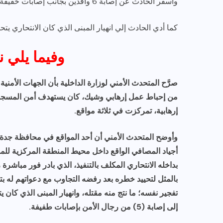
وأسفر الحادث عن إصابة 6 وافدين بجانب إصابات خفيفة لحقت بخمسة من رجال الأمن.
كما أدي الحادث إلي انهيار المبنى الذي كان الانتحاري يت
وفيما يلي 
من إحباط عمل إرهابي وشيك، كان يستهدف أمن المسجد ا
إرهابية، تمركزت في ثلاثة مواقع.
وأوضح المتحدث الأمني أن أحد المواقع في محافظة جدة، 
أجياد المصافي الواقع داخل محيط المنطقة المركزية للم
بداخله الانتحاري المكلف بالتنفيذ، الذي بادر فور مباشرة
بالمثل لتحييد خطره بعد رفضه التجاوب مع دعواتهم له ب
إلى إصابة (5) من رجال الأمن بإصابات طفيفة.