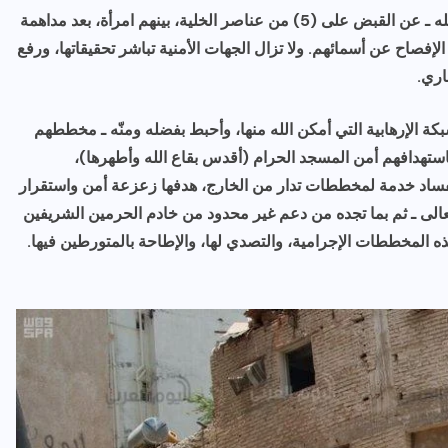
وبيَّن المتحدث الأمني أن العملية الأمنية أسفرت ـ بحمد الله ـ عن القبض على (5) من عناصر الخلية، بينهم امرأة، بعد مداهمة
لإفصاح عن أسمائهم. ولا تزال الجهات الأمنية تباشر تحقيقاتها، ورفع
اري.
شبكة الإرهابية التي أمكن الله منها، وأحبط بفضله ومنّه ـ مخططهم
باستهدافهم أمن المسجد الحرام (أقدس بقاع الله وأطهرها)،
فساد خدمة لمخططات تدار من الخارج، هدفها زعزعة أمن واستقرار
ه تعالى ـ ثم بما تجده من دعم غير محدود من خادم الحرمين الشريفين
ذه المخططات الإجرامية، والتصدي لها، والإطاحة بالمتورطين فيها.