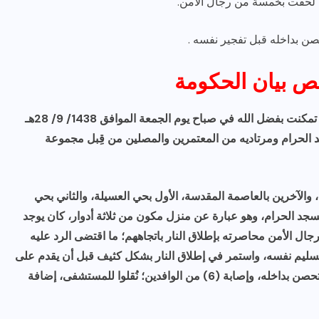
حصن بداخله قبل تفجير نفسه .
نص بيان الحكومة
صرَّح المتحدث الأمني لوزارة الداخلية بأن الجهات الأمنية تمكنت بفضل الله في صباح يوم الجمعة الموافق 1438/ 9/ 28هـ
لحرام ومرتاديه من المعتمرين والمصلين من قِبل مجموعة
والآخرين بالعاصمة المقدسة، الأول بحي العسيلة، والثاني بحي
سجد الحرام، وهو عبارة عن منزل مكون من ثلاثة أدوار، كان يوجد
 رجال الأمن محاصرته بإطلاق النار باتجاههم؛ ما اقتضى الرد عليه
تسليم نفسه، واستمر في إطلاق النار بشكل كثيف قبل أن يقدم على
تفجير نفسه؛ ما نتج منه مقتله، وانهيار المبنى الذي كان يتحصن بداخله، وإصابة (6) من الوافدين؛ نُقلوا للمستشفى، إضافة