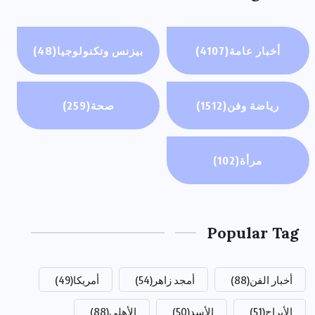
أخبار عامة
(4107)
بيزنس وتكنولوجيا
(48)
رياضة وفن
(1512)
صحة
(259)
مرأة
(102)
Popular Tag
أخبار الفن
(88)
أمجد زاهر
(54)
أمريكا
(49)
الأبراج
(51)
الأسد
(50)
الأهلي
(88)