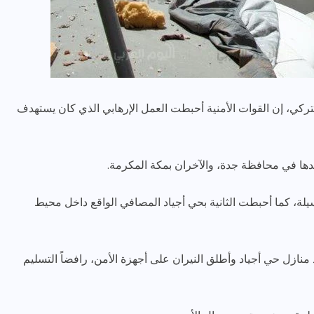
لتركي، إن القوات الأمنية أحبطت العمل الإرهابي الذي كان يستهدف
رياضة وفن
أخبار عامة
حدها في محافظة جدة، والآخران بمكة المكرمة.
رصد كامل للقاء “سميره سعيد”
مع صاحبه السعاده واعلان
يلة، كما أحبطت الثانية بحي أجياد المصافي الواقع داخل محيط
اعتزالها الفن
ديسمبر 26, 2017
منازل حي أجياد وأطلق النيران على أجهزة الأمن، رافضاً التسليم