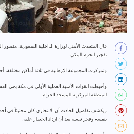
قال المتحدث الأمني لوزارة الداخلية السعودية، منصور ا
تفجير الحرم المكي.
رياضة وفن
أخبار عامة
وتمركزت المجموعة الإرهابية في ثلاثة أماكن مختلفة، أ
يلم
رصد اهم تصاريحات
ون نجوم
الفنانه”شيرين رضا” مع سمر
وأحبطت القوات الأمنية العملية الأولى في مكة بحي العس
يسرى..فما هى؟
المنطقة المركزية للمسجد الحرام.
ديسمبر 23, 2017
ويكشف تفاصيل الحادث أن الانتحاري كان مختبئاً في أحد 
بنفسه وفجر نفسه بعد أن ازداد الحصار عليه.