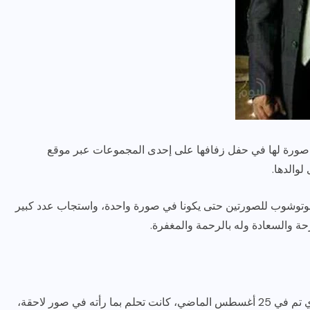
رياضة وفن
أخبار عامة
صورة لها في حفل زفافها على إحدى المجموعات عبر موقع
والدها.
رصد كامل للقاء “سميره سعيد”
مع صاحبه السعاده واعلان
وتوشوب للصورتين حتى يكونا في صورة واحدة، واستجاب عدد كبير
اعتزالها الفن
حة والسعادة وله بالرحمة والمغفرة.
ديسمبر 26, 2017
كتبت نعمة الأسمر، ابنة الـ31 عامًا أنها عقب الزفاف، الذي تم في 25 أغسطس الماضي، كانت تحلم بما رأته في صور لاحقة،