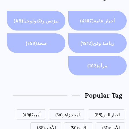
أخبار عامة
(4107)
بيزنس وتكنولوجيا
(48)
رياضة وفن
(1512)
صحة
(259)
مرأة
(102)
Popular Tag
أخبار الفن
(88)
أمجد زاهر
(54)
أمريكا
(49)
الأبراج
(51)
الأسد
(50)
الأهلي
(88)