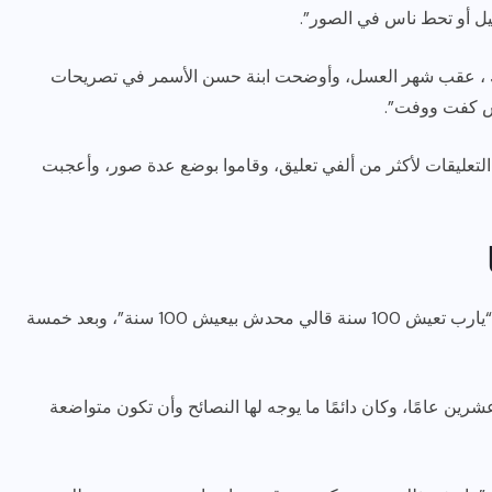
ل أو تحط ناس في الصور”.
ك ، عقب شهر العسل، وأوضحت ابنة حسن الأسمر في تصريحات
اس كفت ووفت”.
تعليقات لأكثر من ألفي تعليق، وقاموا بوضع عدة صور، وأعجبت
تذكرت العروس آخر مقابلة لها مع والدها، حين قالت له: “يارب تعيش 100 سنة قالي محدش بيعيش 100 سنة”، وبعد خمسة
شرين عامًا، وكان دائمًا ما يوجه لها النصائح وأن تكون متواضعة