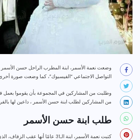
رياضة وفن
أخبار عامة
وضعت نعمة الأسمر، ابنة المطرب الراحل حسن الأسمر 
التواصل الاجتماعي “الفيسبوك”، كما وضعت صورة أخرى ل
يلم
رصد اهم تصاريحات
ون نجوم
الفنانه”شيرين رضا” مع سمر
وطلبت من المشاركين في المجموعة بأن يقوموا بعمل ف
يسرى..فما هى؟
من المشاركين لطلب ابنة حسن الأسمر ، داعين لها بالفر
ديسمبر 23, 2017
طلب ابنة حسن الأسمر