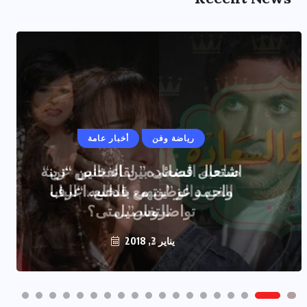
رياضة وفن
أخبار عامة
اشتعال قضائى بين الفنانين “زينه
واحمد عز”ينتهى بالخلع..اعرف
التفاصيل
يناير 2, 2018