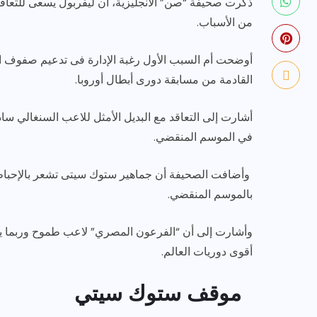
ذكرت صحيفة “صن” الانجليزية، أن ليفربول يسعى للتعاقد
من الأسباب.
أوضحت أم السبب الأول رغبة الإدارة فى تدعيم صفوف الف
القادمة من مسابقة دورى أبطال أوروبا.
أشارت إلى التعاقد مع البديل الأمثل للاعب السنغالي سادي
رياضة وفن
أخبار عامة
في الموسم المنقضي.
يلم
رصد اهم تصاريحات
ون نجوم
الفنانه”شيرين رضا” مع سمر
وأضافت الصحيفة أن جماهير ستوك سيتى تشعر بالإحباط
يسرى..فما هى؟
بالموسم المنقضي.
ديسمبر 23, 2017
وأشارت إلى أن “الفرعون المصري” لاعب طموح وربما يكو
أقوى دوريات العالم.
موقف ستوك سيتي