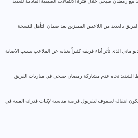
 مع رمضان صبحي خلال فترة الانتقالات الصيفية القادمة للعديد
ريق بالعديد من اللاعبين المميزين بعد ضمان التأهل للنسخة
و ماني الذى تأثر أداء فريقه كثيراً بغيابه عن الملاعب بسبب الاصابة
رياضة وفن
أخبار عامة
رصد كامل للقاء “سميره سعيد”
مع صاحبه السعاده واعلان
 الشديد تجاه عدم مشاركة رمضان صبحي في مباريات الفريق
اعتزالها الفن
ديسمبر 26, 2017
ن انتقاله لصفوف ليفربول فرصة مناسبة لإثبات قدراته الفنية في