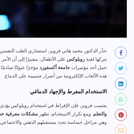
حذّر الدكتور محمد هاني فرويز، استشاري الطب النفسي بج
تتركها لعبة
روبلوكس
على الأطفال، مشيرًا إلى أن الأمر 
رياضة وفن
أخبار عامة
حمل أحد مؤتمرات
جامعة أكسفورد
مؤخرًا عنوانًا صادمًا:
يلم
رصد اهم تصاريحات
هذه الألعاب الإلكترونية من أضرار جسيمة على الدماغ.
ون نجوم
الفنانه”شيرين رضا” مع سمر
يسرى..فما هى؟
الاستخدام المفرط والإجهاد الدماغي
بحسب فرويز، فإن الإفراط في استخدام روبلوكس يؤدي 
ديسمبر 23, 2017
والتعلم
. ومع تكرار الاستخدام، تظهر
مشكلات معرفية خط
وهي مراحل حساسة تحدد مستقبلهم الذهني والاجتماعي.