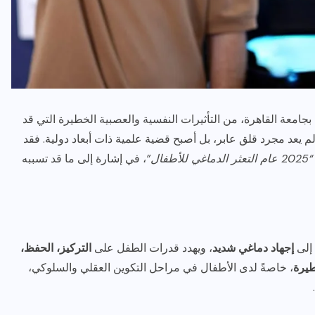
امعة القاهرة، من التأثيرات النفسية والعصبية الخطيرة التي قد
لم يعد مجرد قلق عابر، بل أصبح قضية علمية ذات أبعاد دولية. فقد
رياضة وفن
أخبار عامة
“2025 عام التعثر الدماغي للأطفال”
، في إشارة إلى ما قد تسببه
رصد كامل للقاء “سميره سعيد”
مع صاحبه السعاده واعلان
اعتزالها الفن
إلى
إجهاد دماغي شديد
، ويهدد قدرات الطفل على
التركيز، الحفظ،
ديسمبر 26, 2017
يرة
، خاصةً لدى الأطفال في مراحل التكوين العقلي والسلوكي،