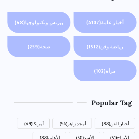
أخبار عامة
(4107)
بيزنس وتكنولوجيا
(48)
رياضة وفن
(1512)
صحة
(259)
مرأة
(102)
Popular Tag
أخبار الفن
(88)
أمجد زاهر
(54)
أمريكا
(49)
الأبراج
(51)
الأسد
(50)
الأهلي
(88)