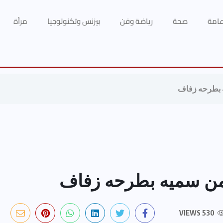
 عامة
صحة
رياضة وفن
بيزنس وتكنولوجيا
مرأة
يه بطرحه زفاف
م من سميه بطرحه زفاف
530 VIEWS