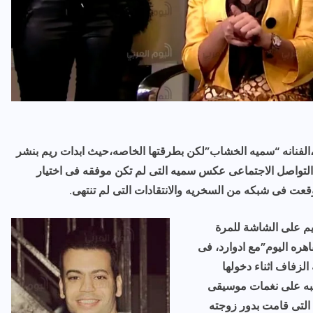
ها ،الفنانه “سميه الخشاب”لكن بطرقتها الخاصه،حيث ابدات ريم بنشر
التواصل الاجتماعى عكس سميه التى لم تكن موفقه فى اختيار
عت فى شبكه من السخريه والانتقادات التى لم تنتهى.
يم
على الشاشة للمرة
اهره اليوم”مع ادوارد، فى
زفاف اثناء دخولها
طبه على نغمات موسيقى
ج التى قامت بدور زوجته