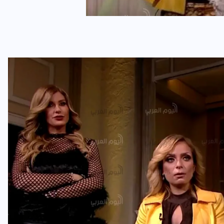
رياضة وفن
أخبار عامة
رصد كامل للقاء “سميره سعيد”
مع صاحبه السعاده واعلان
اعتزالها الفن
ديسمبر 26, 2017