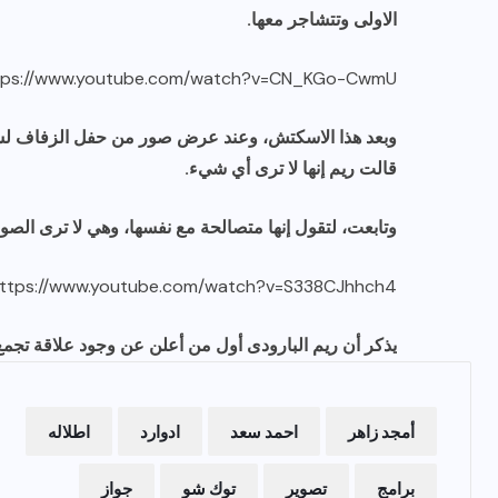
الاولى وتتشاجر معها.
tps://www.youtube.com/watch?v=CN_KGo-CwmU
وبعد هذا الاسكتش، وعند عرض صور من حفل الزفاف لس
قالت ريم إنها لا ترى أي شيء.
وتابعت، لتقول إنها متصالحة مع نفسها، وهي لا ترى الصو
ttps://www.youtube.com/watch?v=S338CJhhch4
يذكر أن ريم البارودى أول من أعلن عن وجود علاقة تجم
أمجد زاهر
احمد سعد
ادوارد
اطلاله
برامج
تصوير
توك شو
جواز