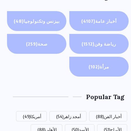
أخبار عامة
(4107)
بيزنس وتكنولوجيا
(48)
رياضة وفن
(1512)
صحة
(259)
مرأة
(102)
Popular Tag
أخبار الفن
(88)
أمجد زاهر
(54)
أمريكا
(49)
الأبراج
(51)
الأسد
(50)
الأهلي
(88)