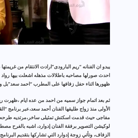
يبدو ان الفنانه “ريم البارودى”ارادت الانتقام من غريمت
احدث صورلها مصاحبه باطلالات مذهله اشعلت بيها رواد 
ظهورها اثناء حفل زفافها على المطرب “احمد سعد”بل وق
ثم بعد اتمام جواز سميه من احمد من عده ايام ،ظهرت ر
الأولى منذ زواج طليقها الفنان أحمد سعد،عبر برنامج “الق
مفاجى حيث قدمت اسكتش تمثيلى ساخر،مرتديه طرحه ال
لوكيشن التصوير برفقة الفنان إدوارد، اشبه بالفرح مص
الزفاف، وتأتي زوجة إدوارد التي تشاركها بتقديم البرنام