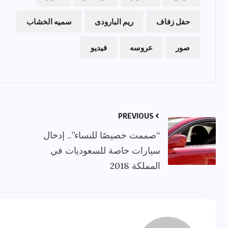
حفل زفاف
ريم البارودى
سميه الخشاب
صور
عروسه
فيديو
PREVIOUS
“صممت خصيصًا للنساء”.. إدخال
سيارات خاصة للسعوديات في
المملكة 2018