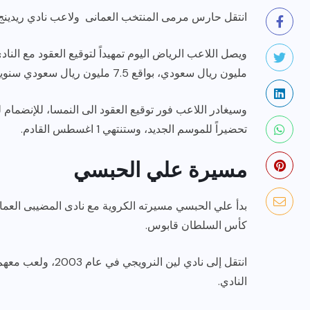
انتقل حارس مرمى المنتخب العمانى ولاعب نادي ريدينج
مليون ريال سعودي، بواقع 7.5 مليون ريال سعودي سنوياً.
وسيغادر اللاعب فور توقيع العقود الى النمسا، للإنضما
تحضيراً للموسم الجديد، وستنتهي 1 اغسطس القادم.
رياضة وفن
أخبار عامة
مسيرة علي الحبسي
يلم
رصد اهم تصاريحات
ون نجوم
الفنانه”شيرين رضا” مع سمر
بدأ علي الحبسي مسيرته الكروية مع نادى المضيبى العمانى 
يسرى..فما هى؟
كأس السلطان قابوس.
ديسمبر 23, 2017
النادي.