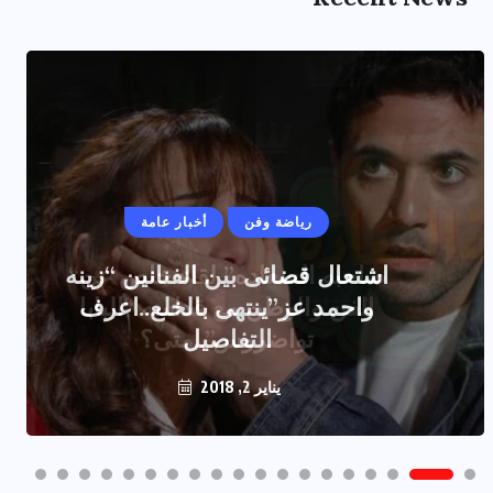
رياضة وفن
أخبار عامة
اشتعال قضائى بين الفنانين “زينه
واحمد عز”ينتهى بالخلع..اعرف
التفاصيل
يناير 2, 2018