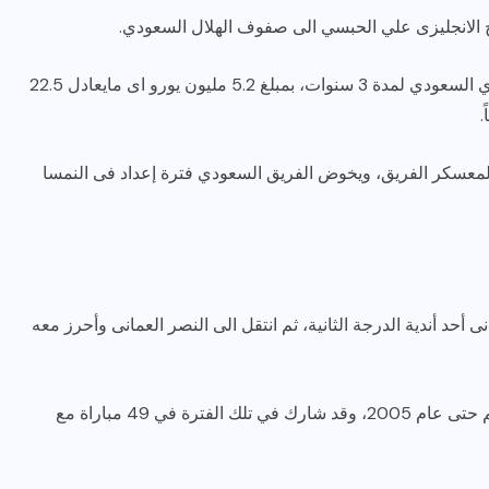
 الانجليزى علي الحبسي الى صفوف الهلال السعودي.
ويصل اللاعب الرياض اليوم تمهيداً لتوقيع العقود مع النادي السعودي لمدة 3 سنوات، بمبلغ 5.2 مليون يورو اى مايعادل 22.5
م لمعسكر الفريق، ويخوض الفريق السعودي فترة إعداد فى النمسا
رياضة وفن
أخبار عامة
رصد كامل للقاء “سميره سعيد”
مع صاحبه السعاده واعلان
أحد أندية الدرجة الثانية، ثم انتقل الى النصر العمانى وأحرز معه
اعتزالها الفن
ديسمبر 26, 2017
انتقل إلى نادي لين النرويجي في عام 2003، ولعب معهم حتى عام 2005، وقد شارك في تلك الفترة في 49 مباراة مع