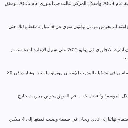
ساهم الحبسي في وصول الفريق إلى نهائي الكأس المحلية عام 2004 واحتلال المركز الثالث في الدوري عام 2005، وحقق
انتقل إلى نادي بولتون وأندرز الإنجليزي في يناير 2006، ولكنه لم يحرس مرمى بولتون سوى في 18 مباراة فقط وذلك حتى
دفعته قلة المشاركة والبقاء احتياطياً للانتقال لنادي ويجان أتلتيك الإنجليزي في يوليو 2010 على سبيل الإعارة لمدة موسم
.
تألق الحبسي مع فريقه الجديد، فضمن مركز الحارس الأساسي في تشكيلة المدرب الإسباني روبرتو مارتينيز وشارك في 39
خلال الموسم” و”أفضل لاعب في الفريق يخوض مباريات خارج
ونتيجة لذلك التألق، توصل الحبسي لاتفاق لتوقيع عقد الانضمام نهائيا إلى نادي ويجان في صفقة وصلت قيمتها إلى 4 ملايين