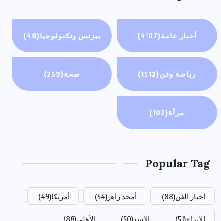
أخبار عامة
(4107)
بيزنس وتكنولوجيا
(48)
رياضة وفن
(1512)
صحة
(259)
مرأة
(102)
Popular Tag
أخبار الفن
(88)
أمجد زاهر
(54)
أمريكا
(49)
الأبراج
(51)
الأسد
(50)
الأهلي
(88)