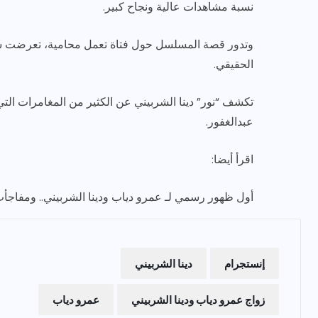
نسبة مشاهدات عالية ونجاح كبير.
وتدور قصة المسلسل حول فتاة تعمل محامية، تعرضت ش
الحقيقي.
تكشف “نور” دينا الشربيني عن الكثير من المغامرات التي 
عبدالغفور.
اقرأ أيضا:
أول ظهور رسمي لـ عمرو دياب ودينا الشربيني.. ومفاجأت
إنستجرام
دينا الشربيني
زواج عمرو دياب ودينا الشربيني
عمرو دياب