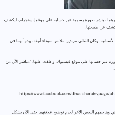
رهما ، بنشر صورة رسمية عبر حسابه على موقع إنستجرام، ليكشف
لكشف عن طبيعتها.
سبانية، وكان الثنائي مرتدين ملابس سوداء أنيقة، يبدو أنهما في
رياضة وفن
أخبار عامة
رة عبر حسابها على موقع فيسبوك، وعلقت عليها: “مباشر الآن من
رصد كامل للقاء “سميره سعيد”
.
مع صاحبه السعاده واعلان
اعتزالها الفن
ديسمبر 26, 2017
https://www.facebook.com/dinaelsherbinypage/
يني وهاجمهم البعض الآخر لعدم توضيح علاقتهما حتى الآن بشكل