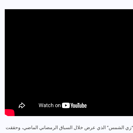
ل “زي الشمس” الذي عرض خلال السباق الرمضاني الماضي، وحققت