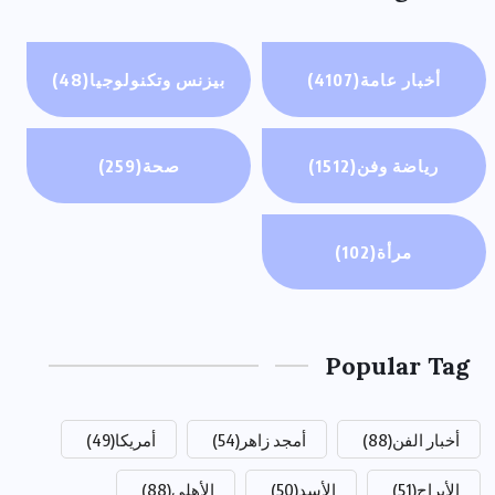
أخبار عامة
(4107)
بيزنس وتكنولوجيا
(48)
رياضة وفن
(1512)
صحة
(259)
مرأة
(102)
Popular Tag
أخبار الفن
(88)
أمجد زاهر
(54)
أمريكا
(49)
الأبراج
(51)
الأسد
(50)
الأهلي
(88)