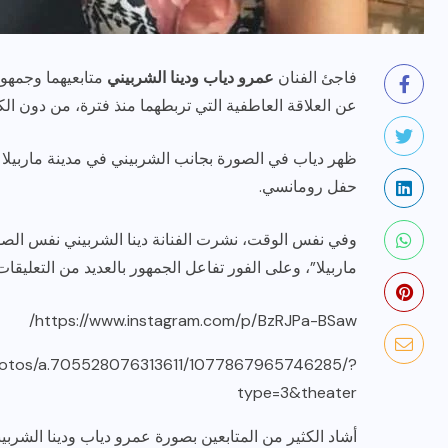
فاجئ الفنان
عمرو دياب ودينا الشربيني
متابعيهما وجمهو
عن العلاقة العاطفية التي تربطهما منذ فترة، من دون ا
ظهر دياب في الصورة بجانب الشربيني في مدينة ماربيلا الأ
حفل رومانسي.
رياضة وفن
أخبار عامة
وفي نفس الوقت، نشرت الفنانة دينا الشربيني نفس الصو
يلم
رصد اهم تصاريحات
ماربيلا”، وعلى الفور تفاعل الجمهور بالعديد من التعليقات
ون نجوم
الفنانه”شيرين رضا” مع سمر
يسرى..فما هى؟
https://www.instagram.com/p/BzRJPa-BSaw/
ديسمبر 23, 2017
photos/a.705528076313611/1077867965746285/?
type=3&theater
أشاد الكثير من المتابعين بصورة عمرو دياب ودينا الشرب