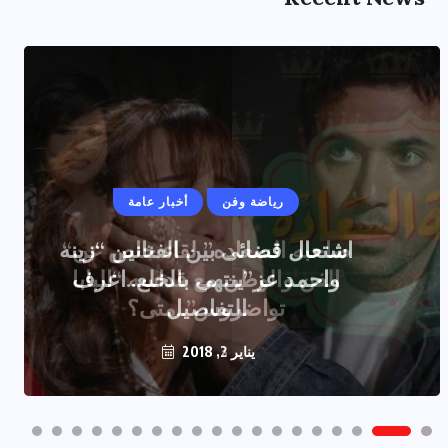
رياضة وفن
أخبار عامة
اشتعال قضائى بين الفنانين “زينه
واحمد عز”ينتهى بالخلع..اعرف
التفاصيل
يناير 2, 2018