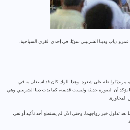
 عمرو دياب ودينا الشربيني سويًا، في إحدى القرى السياحية،
رياضة وفن
أخبار عامة
رصد كامل للقاء “سميره سعيد”
مع صاحبه السعاده واعلان
مرتديًا رابطة على شعره، وهذا اللوك كان قد استعان به في
اعتزالها الفن
 يؤكد أن الصورة حديثة وليست قديمة، كما بدت دينا الشربيني وهي
 المجاورة.
ديسمبر 26, 2017
ا بعد تداول خبر زواجهما، وحتى الآن لم يستطع أحد تأكيد أو نفي
.