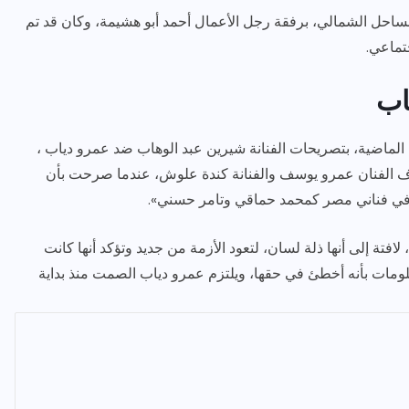
لساحل الشمالي، برفقة رجل الأعمال أحمد أبو هشيمة، وكان قد تم
تماعي.
اب
 الماضية، بتصريحات الفنانة شيرين عبد الوهاب ضد عمرو دياب ،
اف الفنان عمرو يوسف والفنانة كندة علوش، عندما صرحت بأن
مل في فناني مصر كمحمد حماقي وتامر حسني».
افتة إلى أنها ذلة لسان، لتعود الأزمة من جديد وتؤكد أنها كانت
علومات بأنه أخطئ في حقها، ويلتزم عمرو دياب الصمت منذ بداية