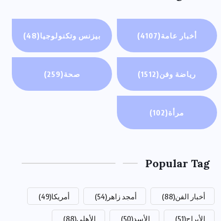
أخبار عامة
(4107)
بيزنس وتكنولوجيا
(48)
رياضة وفن
(1512)
صحة
(259)
مرأة
(102)
Popular Tag
أخبار الفن
(88)
أمجد زاهر
(54)
أمريكا
(49)
الأبراج
(51)
الأسد
(50)
الأهلي
(88)