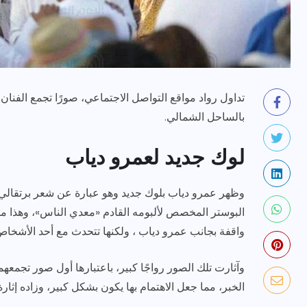
تداول رواد مواقع التواصل الاجتماعي، صورًا تجمع الفنان
بالساحل الشمالي.
رياضة وفن
أخبار عامة
لوك جديد لعمرو دياب
يلم
رصد اهم تصاريحات
ون نجوم
الفنانه”شيرين رضا” مع سمر
وظهر عمرو دياب بلوك جديد وهو عبارة عن شعر برتقالي، 
يسرى..فما هى؟
البوستر المخصص لألبومه القادم «معدي الناس»، وهذا ما
واقفة بجانب عمرو دياب ، ولكنها تتحدث مع أحد الأشخاص
ديسمبر 23, 2017
وآثارت تلك الصور رواجًا كبير، باعتبارها أول صور تجمعهم
الخبر، مما جعل الاهتمام بها يكون بشكل كبير، وزاده إثارة