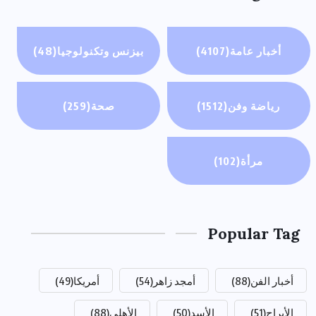
أخبار عامة
(4107)
بيزنس وتكنولوجيا
(48)
رياضة وفن
(1512)
صحة
(259)
مرأة
(102)
Popular Tag
أخبار الفن
(88)
أمجد زاهر
(54)
أمريكا
(49)
الأبراج
(51)
الأسد
(50)
الأهلي
(88)