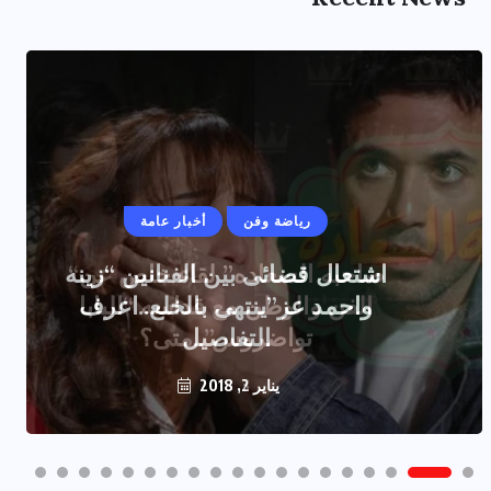
رياضة وفن
أخبار عامة
اشتعال قضائى بين الفنانين “زينه
واحمد عز”ينتهى بالخلع..اعرف
التفاصيل
يناير 2, 2018