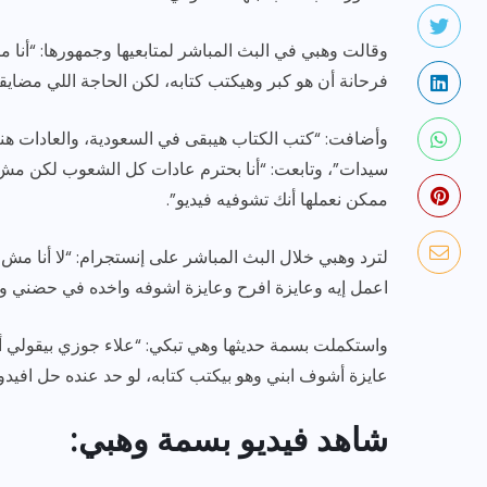
وقالت وهبي في البث المباشر لمتابعيها وجمهورها: “أنا مض
فرحانة أن هو كبر وهيكتب كتابه، لكن الحاجة اللي مضايقني أن
وأضافت: “كتب الكتاب هيبقى في السعودية، والعادات هن
سيدات”، وتابعت: “أنا بحترم عادات كل الشعوب لكن مش
ممكن نعملها أنك تشوفيه فيديو”.
رياضة وفن
أخبار عامة
لترد وهبي خلال البث المباشر على إنستجرام: “لا أن
يلم
رصد اهم تصاريحات
اعمل إيه وعايزة افرح وعايزة اشوفه واخده في حضني و
ون نجوم
الفنانه”شيرين رضا” مع سمر
يسرى..فما هى؟
واستكملت بسمة حديثها وهي تبكي: “علاء جوزي بيقولي أن
عايزة أشوف ابني وهو بيكتب كتابه، لو حد عنده حل افيدو
ديسمبر 23, 2017
شاهد فيديو بسمة وهبي: