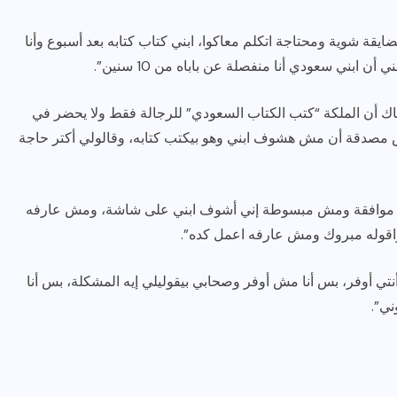
ايقة شوية ومحتاجة اتكلم معاكوا، ابني كتاب كتابه بعد أسبوع وأنا
 ابني سعودي أنا منفصلة عن باباه من 10 سنين”.
اك أن الملكة “كتب الكتاب السعودي” للرجالة فقط ولا يحضر في
 مصدقة أن مش هشوف ابني وهو بيكتب كتابه، وقالولي أكتر حاجة
رياضة وفن
أخبار عامة
ا مش موافقة ومش مبسوطة إني أشوف ابني على شاشة، ومش عارفه
رصد كامل للقاء “سميره سعيد”
اقوله مبروك ومش عارفه اعمل كده”.
مع صاحبه السعاده واعلان
اعتزالها الفن
تي أوفر، بس أنا مش أوفر وصحابي بيقوليلي إيه المشكلة، بس أنا
ني”.
ديسمبر 26, 2017