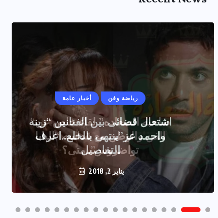
رياضة وفن
أخبار عامة
اشتعال قضائى بين الفنانين “زينه
واحمد عز”ينتهى بالخلع..اعرف
التفاصيل
يناير 2, 2018