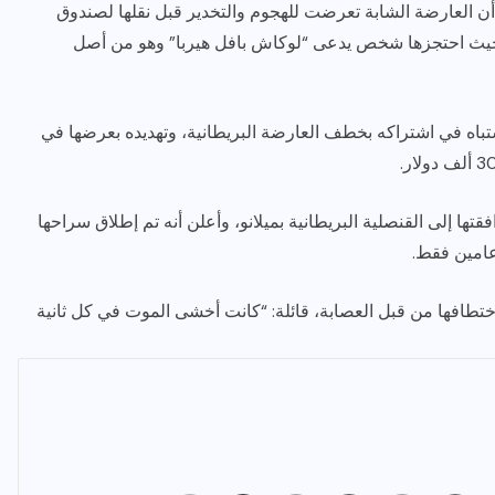
أن العارضة الشابة تعرضت للهجوم والتخدير قبل نقلها لصندوق
 حيث احتجزها شخص يدعى “لوكاش بافل هيربا” وهو من أصل
تباه في اشتراكه بخطف العارضة البريطانية، وتهديده بعرضها في
ق سراح كلويه ألينغ في 17 يوليو، ومرافقتها إلى القنصلية البريطانية بميلانو، وأعلن أنه تم إطلاق سراحها
عامين فقط.
اختطافها من قبل العصابة، قائلة: “كانت أخشى الموت في كل ثانية