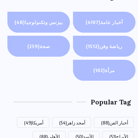
أخبار عامة
(4107)
بيزنس وتكنولوجيا
(48)
رياضة وفن
(1512)
صحة
(259)
مرأة
(102)
Popular Tag
أخبار الفن
(88)
أمجد زاهر
(54)
أمريكا
(49)
الأبراج
(51)
الأسد
(50)
الأهلي
(88)