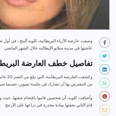
وصفت عارضة الأزياء البريطانية، كلويه ألينج ، في أول
عاشتها في مدينة ميلانو الإيطالية خلال الشهر الماضي.
رياضة وفن
أخبار عامة
تفاصيل خطف العارضة البريطا
يلم
رصد اهم تصاريحات
ون نجوم
الفنانه”شيرين رضا” مع سمر
يسرى..فما هى؟
من المفترض بها أن تشارك في جلسة تصوير، حسبما صرح
ديسمبر 23, 2017
وأضافت كلويه، أن شخصين قاموا باقتحام شقتها، حيث وض
قام الثاني بحقنها بمادة مخدرة في ذراعها على الأرجح.