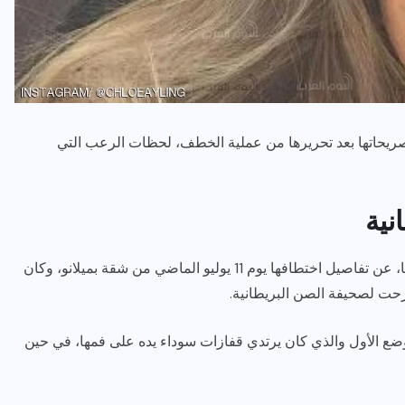
 تصريحاتها بعد تحريرها من عملية الخطف، لحظات الرعب التي
رياضة وفن
أخبار عامة
نية
رصد كامل للقاء “سميره سعيد”
مع صاحبه السعاده واعلان
وكشفت العارضة البريطانية، التي تبلغ من العمر 20 عاما، عن تفاصيل اختطافها يوم 11 يوليو الماضي من شقة بميلانو، وكان
اعتزالها الفن
ت لصحيفة الصن البريطانية.
ديسمبر 26, 2017
ع الأول والذي كان يرتدي قفازات سوداء يده على فمها، في حين