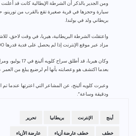
ومن الجدير بالذكر أن الشرطة الإيطالية كانت قد أعلنت 
سيارة وحجزها في قرية صغيرة تقع بالقرب من تورينو،
بريطاني ولد في بولندا.
واعتقلت الشرطة البريطانية، هيربا، في وقت لاحق، للاش
مزاد عبر موقع الإنترنت إذا لم يحصل على فدية قدرها 300 ألف دولار.
وكان هيربا، قد أطل
بعدما اكتشف هو وعصابته بأنها أم لرضيع يبلغ من العمر 
وعبرت كلويه ألينج، عن المشاعر التي اعترتها عندما تم 
ودقيقة وساعة”.
أينج
الإنترنت
بريطانيا
تحرير
خطف
خطف عارضة أزياء
عارضة الأزياء