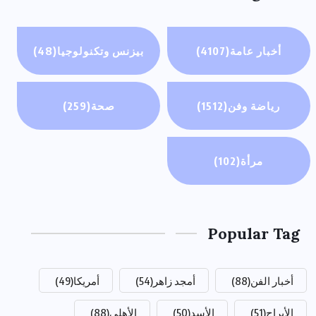
أخبار عامة
(4107)
بيزنس وتكنولوجيا
(48)
رياضة وفن
(1512)
صحة
(259)
مرأة
(102)
Popular Tag
أخبار الفن
(88)
أمجد زاهر
(54)
أمريكا
(49)
الأبراج
(51)
الأسد
(50)
الأهلي
(88)