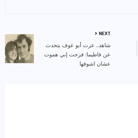
NEXT
شاهد.. عزت أبو عوف يتحدث
عن فاطيما: فرحت إني هموت
عشان اشوفها