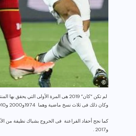
لم تكن “كان” 2019 هى المرة الأولى التي ي
وكان ذلك فى ثلاث نسخ ماضية وهما 1974و2000 و2010 لم يستطيع حماية شباكه والحفاظ عليها من أهداف المنافسين.
و2017 .