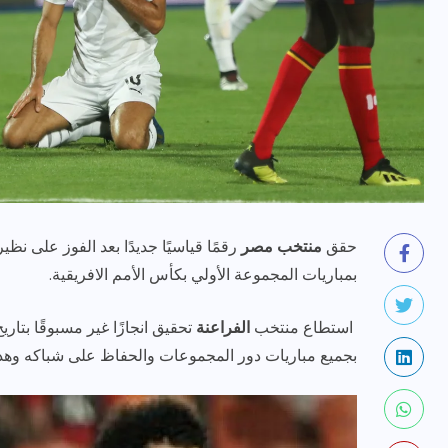
رياضة وفن
أخبار عامة
حقق
منتخب مصر
رقمًا قياسيًا جديدًا بعد الفوز على ن
يلم
رصد اهم تصاريحات
بمباريات المجموعة الأولي بكأس الأمم الافريقية.
ون نجوم
الفنانه”شيرين رضا” مع سمر
يسرى..فما هى؟
استطاع منتخب
الفراعنة
تحقيق انجازًا غير مسبوقًا بتار
ديسمبر 23, 2017
بجميع مباريات دور المجموعات والحفاظ على شباكه وهذ