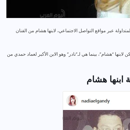
تداولة عبر مواقع التواصل الاجتماعي، لابنها هشام من الفنان
ابنها “هشام”، بينما هي لـ”نادر” وهو الابن الأكبر لعماد حمدي من
رياضة وفن
أخبار عامة
رصد كامل للقاء “سميره سعيد”
 ابنها هشام
مع صاحبه السعاده واعلان
اعتزالها الفن
ديسمبر 26, 2017