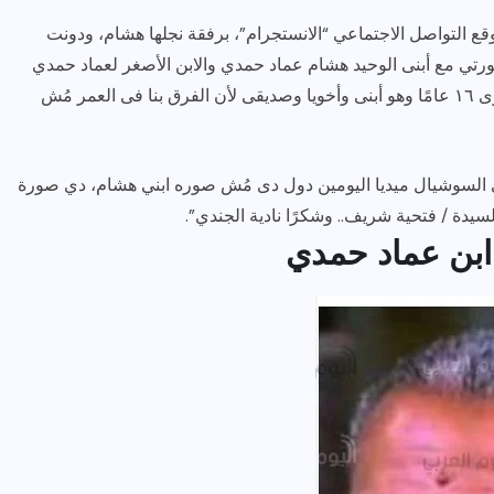
 التواصل الاجتماعي “الانستجرام”، برفقة نجلها هشام، ودونت
ورتي مع أبنى الوحيد هشام عماد حمدي والابن الأصغر لعماد حمدي
الذى أنجبته بعد زواجي من عماد حمدى الله يرحمه وعمرى ١٦ عامًا وهو أبنى وأخويا وصديقى لأن الفرق بنا فى العمر مُش
ى السوشيال ميديا اليومين دول دى مُش صوره ابني هشام، دي صورة
السيدة / فتحية شريف.. وشكرًا نادية الجندي”.
 ابن عماد حمدي