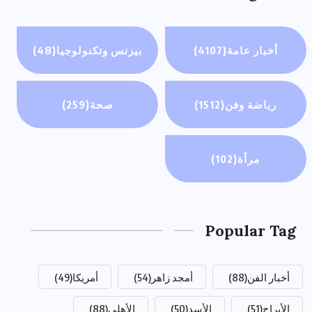
أخبار عامة
(4107)
بيزنس وتكنولوجيا
(48)
رياضة وفن
(1512)
صحة
(259)
مرأة
(102)
Popular Tag
أخبار الفن
(88)
أمجد زاهر
(54)
أمريكا
(49)
الأبراج
(51)
الأسد
(50)
الأهلي
(88)