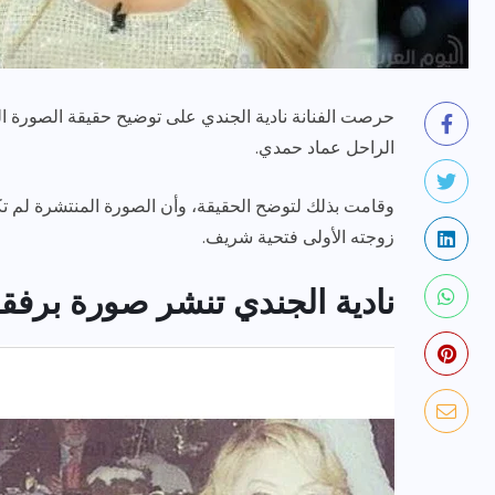
حرصت الفنانة نادية الجندي على توضيح حقيقة الصورة الم
الراحل عماد حمدي.
وقامت بذلك لتوضح الحقيقة، وأن الصورة المنتشرة لم تكن ل
رياضة وفن
أخبار عامة
زوجته الأولى فتحية شريف.
يلم
رصد اهم تصاريحات
نادية الجندي تنشر صورة برفقة
ون نجوم
الفنانه”شيرين رضا” مع سمر
يسرى..فما هى؟
ديسمبر 23, 2017