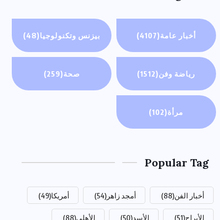
أخبار عامة
(4107)
بيزنس وتكنولوجيا
(48)
رياضة وفن
(1512)
صحة
(259)
مرأة
(102)
Popular Tag
أخبار الفن
(88)
أمجد زاهر
(54)
أمريكا
(49)
الأبراج
(51)
الأسد
(50)
الأهلي
(88)