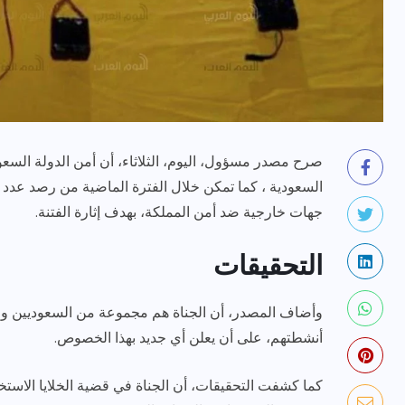
صرح مصدر مسؤول، اليوم، الثلاثاء، أن أمن الدولة ال
رياضة وفن
أخبار عامة
السعودية ، كما تمكن خلال الفترة الماضية من رصد عدد 
جهات خارجية ضد أمن المملكة، بهدف إثارة الفتنة.
يلم
رصد اهم تصاريحات
ون نجوم
الفنانه”شيرين رضا” مع سمر
التحقيقات
يسرى..فما هى؟
وأضاف المصدر، أن الجناة هم مجموعة من السعوديين وا
ديسمبر 23, 2017
أنشطتهم، على أن يعلن أي جديد بهذا الخصوص.
كما كشفت التحقيقات، أن الجناة في قضية الخلايا الاستخ