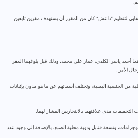
م.
ابي لتنظيم “داعش” كان من المقرر أن يستهدف مقرين تابعين
ما أحمد ياسر الكلدي، عمار علي محمد، وذلك قبل بلوغهما المقر
ال الأمن.
لية من الجنسية اليمنية، وتختلف أسمائهم عن ما هو مدون بإثباتات
لتحقيقات مدى علاقتهما بالانتحاريين المشار لهما.
 ضبط حزامين ناسفين وزن كل منهما حوالي 7 كيلوجرامات، وتسعة قنابل يدوية محلية الصنع، بالإضافة إلى وجود عدد