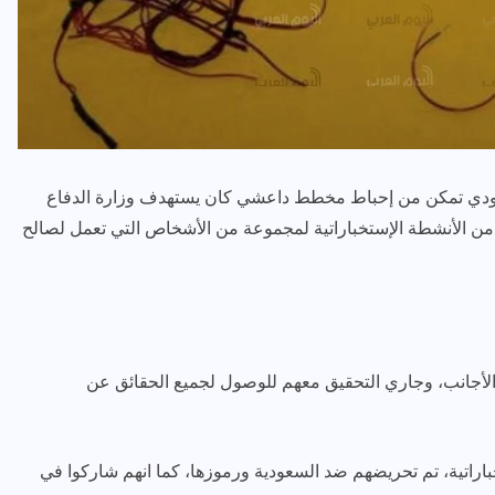
سعودي تمكن من إحباط مخطط داعشي كان يستهدف وزارة الدفاع
رياضة وفن
أخبار عامة
من الأنشطة الإستخباراتية لمجموعة من الأشخاص التي تعمل لصالح
رصد كامل للقاء “سميره سعيد”
مع صاحبه السعاده واعلان
اعتزالها الفن
لأجانب، وجاري التحقيق معهم للوصول لجميع الحقائق عن
ديسمبر 26, 2017
باراتية، تم تحريضهم ضد السعودية ورموزها، كما انهم شاركوا في